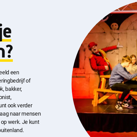
je
n?
beeld een
ringbedrijf of
k, bakker,
nist,
unt ook verder
 vraag naar mensen
 op werk. Je kunt
buitenland.