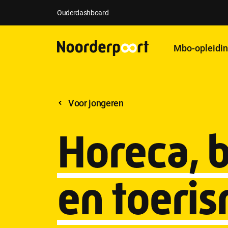
Ouderdashboard
Mbo-opleidi
Voor jongeren
Horeca, b
en toeri