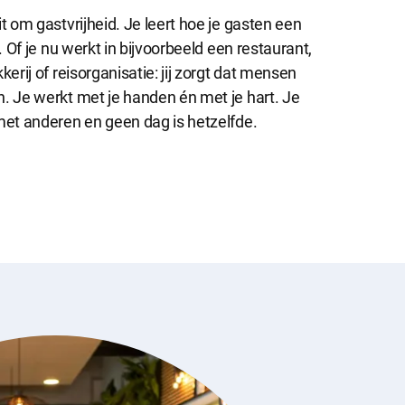
Sluit
t om gastvrijheid. Je leert hoe je gasten een
dialog
. Of je nu werkt in bijvoorbeeld een restaurant,
kerij of reisorganisatie: jij zorgt dat mensen
. Je werkt met je handen én met je hart. Je
met anderen en geen dag is hetzelfde.
r dat de
informatie
ntieplatformen
 onze website.