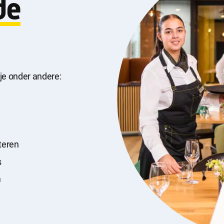
de
e accepteren
Alle cookies accepteren
r je onder andere:
teren
s
m