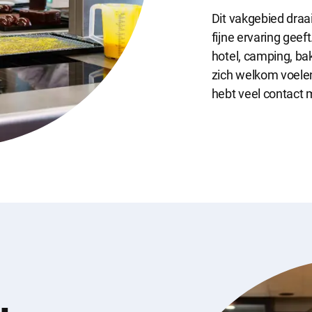
Dit vakgebied draai
ijke cookies
fijne ervaring geeft
cookies zijn noodzakelijk om de website te laten werken.
hotel, camping, bak
zich welkom voelen
e cookies
hebt veel contact 
okies hebben een functionele rol binnen de website. De cookies zorgen ervoo
functioneert.
e cookies
okies geven ons inzicht in hoe de website wordt gebruikt. Op basis van deze 
e website gebruiksvriendelijker maken.
 cookies
kies worden gebruikt om relevante advertenties te kunnen tonen op adverte
k en Google. De cookies delen individuele gegevens over jouw surfgedrag op