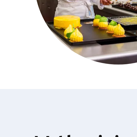
Noodzakel
Noodzakelijke 
Functionel
Functionele co
website goed 
Analytisch
Analytische co
kunnen wij dez
Marketing
Marketing coo
zoals Faceboo