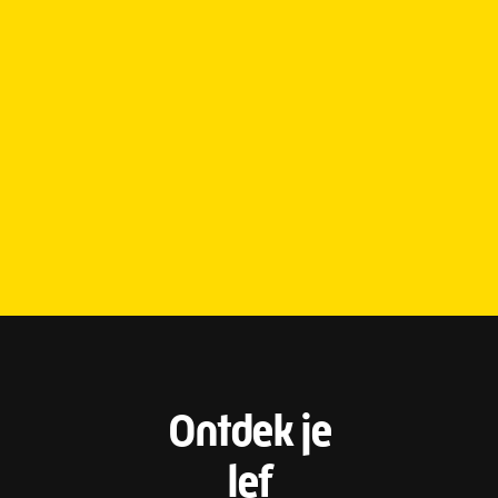
F
Ontdek je
o
lef