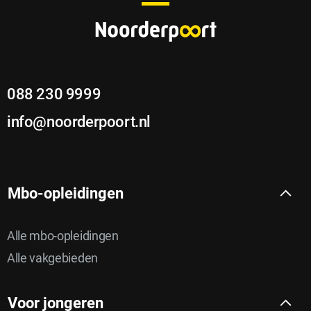
o
t
e
088 230 9999
r
info@noorderpoort.nl
Mbo-opleidingen
Alle mbo-opleidingen
Alle vakgebieden
Voor jongeren