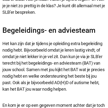
je je niet zo prettig in de klas? Je kunt dit allemaal met je
SLB’er bespreken.
Analytische cookies
Analytische cookies geven ons inzicht in hoe de website wordt
gebruikt. Op basis van deze informatie kunnen wij deze website
Begeleidings- en adviesteam
gebruiksvriendelijker maken.
Het kan zijn dat je tijdens je opleiding extra begeleiding
nodig hebt. Bijvoorbeeld omdat je leren lastig vindt, of
Marketing cookies
omdat je niet lekker in je vel zit. Dan kun je via je SLB’er
Marketing cookies worden gebruikt om relevante advertenties te
kunnen tonen op advertentieplatformen zoals Facebook en
terecht bij het begeleidings- en adviesteam (BAT) van
Google. De cookies delen individuele gegevens over jouw
jouw school. Samen met jou kijkt het BAT wat je precies
surfgedrag op onze website.
nodig hebt en welke ondersteuning het beste bij jou
Selectie accepteren
past. Ook als je bijvoorbeeld AD(H)D of autisme hebt,
kan het BAT jou waar nodig helpen.
Alle cookies accepteren
En kom je er op een gegeven moment achter dat je toch