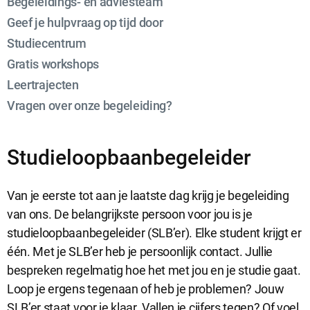
Begeleidings- en adviesteam
Geef je hulpvraag op tijd door
Studiecentrum
Gratis workshops
Leertrajecten
Vragen over onze begeleiding?
Studieloopbaanbegeleider
Sluit
Noodzakelijke cookies
dialog
Noodzakelijke cookies zijn noodzakelijk om de website te laten
Van je eerste tot aan je laatste dag krijg je begeleiding
werken.
van ons. De belangrijkste persoon voor jou is je
studieloopbaanbegeleider (SLB’er). Elke student krijgt er
één. Met je SLB’er heb je persoonlijk contact. Jullie
Functionele cookies
bespreken regelmatig hoe het met jou en je studie gaat.
Functionele cookies hebben een functionele rol binnen de
website. De cookies zorgen ervoor dat de website goed
Loop je ergens tegenaan of heb je problemen? Jouw
functioneert.
SLB’er staat voor je klaar. Vallen je cijfers tegen? Of voel