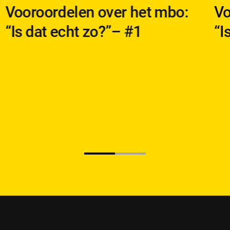
Vooroordelen over het mbo:
Vo
“Is dat echt zo?”– #1
“I