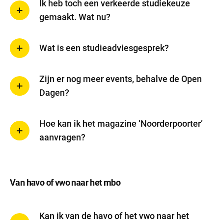
Ik heb toch een verkeerde studiekeuze
gemaakt. Wat nu?
Analytische cookies
Analytische cookies geven ons inzicht in hoe de website wordt
Wat is een studieadviesgesprek?
gebruikt. Op basis van deze informatie kunnen wij deze website
gebruiksvriendelijker maken.
Zijn er nog meer events, behalve de Open
Dagen?
Marketing cookies
Marketing cookies worden gebruikt om relevante advertenties te
Hoe kan ik het magazine ‘Noorderpoorter’
kunnen tonen op advertentieplatformen zoals Facebook en
Google. De cookies delen individuele gegevens over jouw
aanvragen?
surfgedrag op onze website.
Selectie accepteren
Van havo of vwo naar het mbo
Alle cookies accepteren
Kan ik van de havo of het vwo naar het