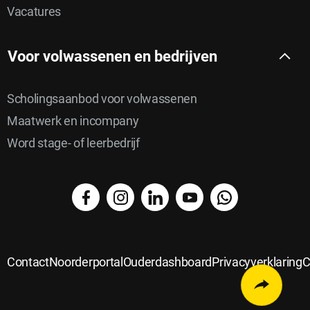
Vacatures
Voor volwassenen en bedrijven
Scholingsaanbod voor volwassenen
Maatwerk en incompany
Word stage- of leerbedrijf
facebook
instagram
linkedin
YouTube
WhatsApp
Delen
Delen
via
Delen
op
Delen
email
op
Contact
Noorderportal
Ouderdashboard
Privacyverklaring
C
Delen
Twitter
op
Linkedin
op
Open
faceboo
whatsap
chat