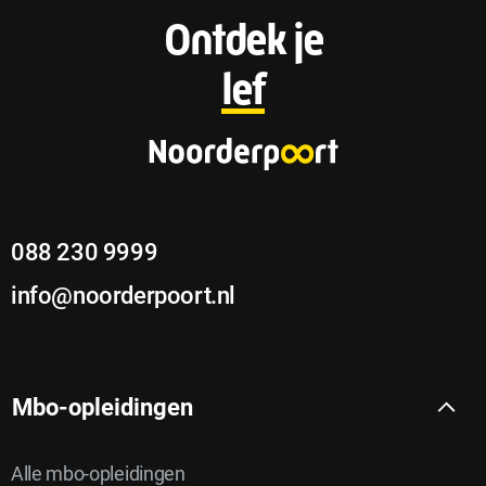
F
Ontdek je
o
lef
o
t
e
088 230 9999
r
info@noorderpoort.nl
Mbo-opleidingen
Alle mbo-opleidingen