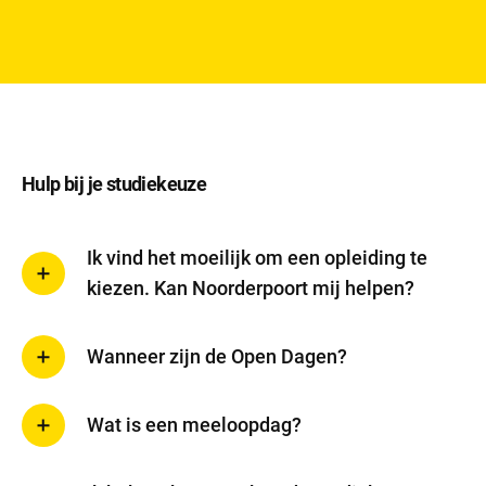
Hulp bij je studiekeuze
Sluit
Ik vind het moeilijk om een opleiding te
Noodzakelijke cookies
dialog
kiezen. Kan Noorderpoort mij helpen?
Noodzakelijke cookies zijn noodzakelijk om de website te laten
werken.
Wanneer zijn de Open Dagen?
Functionele cookies
Wat is een meeloopdag?
Functionele cookies hebben een functionele rol binnen de
website. De cookies zorgen ervoor dat de website goed
functioneert.