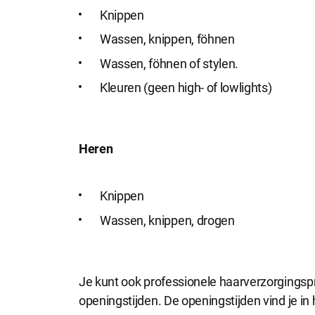
Noodzakel
Knippen
Noodzakelijke 
Wassen, knippen, föhnen
Wassen, föhnen of stylen.
Functionel
Kleuren (geen high- of lowlights)
Functionele co
website goed 
Heren
Analytisch
Analytische co
Knippen
kunnen wij dez
Wassen, knippen, drogen
Marketing
Marketing coo
Je kunt ook professionele haarverzorgingspr
zoals Faceboo
openingstijden. De openingstijden vind je i