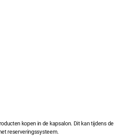
ijke cookies
cookies zijn noodzakelijk om de website te laten werken.
e cookies
okies hebben een functionele rol binnen de website. De cookies zorgen ervoo
functioneert.
e cookies
okies geven ons inzicht in hoe de website wordt gebruikt. Op basis van deze 
e website gebruiksvriendelijker maken.
 cookies
kies worden gebruikt om relevante advertenties te kunnen tonen op adverte
oducten kopen in de kapsalon. Dit kan tijdens de
k en Google. De cookies delen individuele gegevens over jouw surfgedrag op
n het reserveringssysteem.