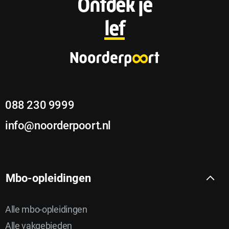
F
Ontdek je
o
lef
o
t
e
088 230 9999
r
info@noorderpoort.nl
Mbo-opleidingen
Alle mbo-opleidingen
Alle vakgebieden