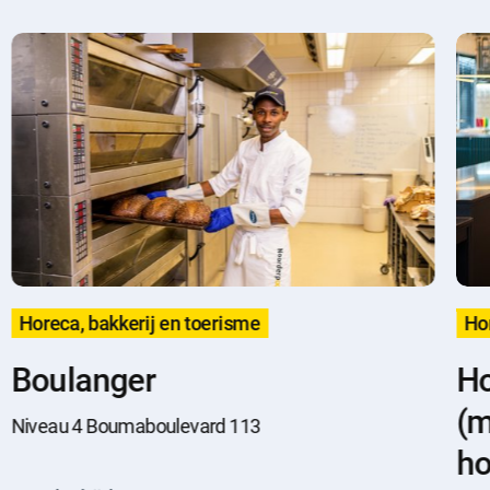
Horeca, bakkerij en toerisme
Hor
Boulanger
Ho
(
Niveau 4 Boumaboulevard 113
ho