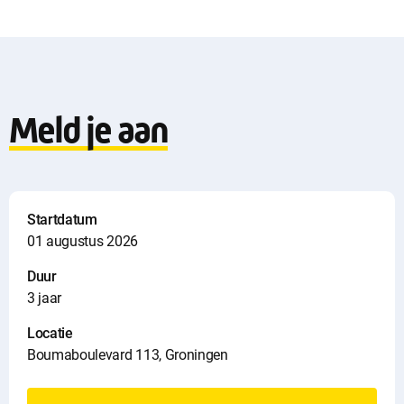
l
o
a
Meld je aan
d
i
n
Startdatum
01 augustus 2026
f
Duur
o
3 jaar
Locatie
Boumaboulevard 113, Groningen