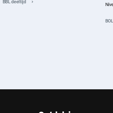
BBL deeltijd
Niv
BOL 