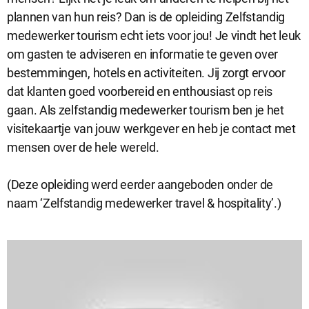
plannen van hun reis? Dan is de opleiding Zelfstandig
medewerker tourism echt iets voor jou! Je vindt het leuk
Analytische cookies
om gasten te adviseren en informatie te geven over
Analytische cookies geven ons inzicht in hoe de website wordt
bestemmingen, hotels en activiteiten. Jij zorgt ervoor
gebruikt. Op basis van deze informatie kunnen wij deze website
gebruiksvriendelijker maken.
dat klanten goed voorbereid en enthousiast op reis
gaan. Als zelfstandig medewerker tourism ben je het
visitekaartje van jouw werkgever en heb je contact met
Marketing cookies
mensen over de hele wereld.
Marketing cookies worden gebruikt om relevante advertenties te
kunnen tonen op advertentieplatformen zoals Facebook en
(Deze opleiding werd eerder aangeboden onder de
Google. De cookies delen individuele gegevens over jouw
naam ‘Zelfstandig medewerker travel & hospitality’.)
surfgedrag op onze website.
Selectie accepteren
Alle cookies accepteren