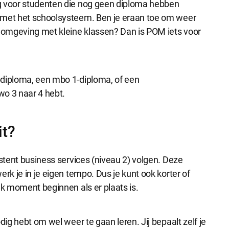
g voor studenten die nog geen diploma hebben
ijke cookies
 met het schoolsysteem. Ben je eraan toe om weer
cookies zijn noodzakelijk om de website te laten werken.
e omgeving met kleine klassen? Dan is POM iets voor
e cookies
-diploma, een mbo 1-diploma, of een
okies hebben een functionele rol binnen de website. De cookies zorgen ervoo
functioneert.
wo 3 naar 4 hebt.
it?
e cookies
okies geven ons inzicht in hoe de website wordt gebruikt. Op basis van deze 
e website gebruiksvriendelijker maken.
istent business services (niveau 2) volgen. Deze
rk je in je eigen tempo. Dus je kunt ook korter of
lk moment beginnen als er plaats is.
 cookies
kies worden gebruikt om relevante advertenties te kunnen tonen op adverte
k en Google. De cookies delen individuele gegevens over jouw surfgedrag op
dig hebt om wel weer te gaan leren. Jij bepaalt zelf je