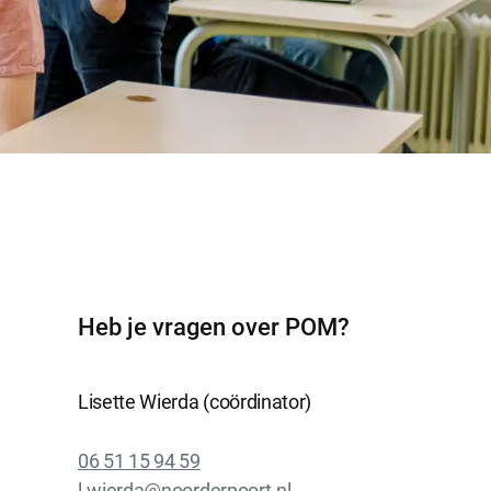
Heb je vragen over POM?
Lisette Wierda (coördinator)
06 51 15 94 59
l.wierda@noorderpoort.nl