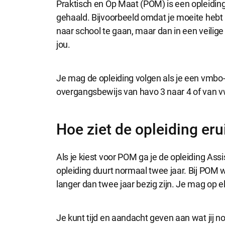
Praktisch en Op Maat (POM) is een opleidin
Noodzakel
gehaald. Bijvoorbeeld omdat je moeite hebt
Noodzakelijke 
naar school te gaan, maar dan in een veilig
jou.
Functionel
Je mag de opleiding volgen als je een vmbo
Functionele co
website goed 
overgangsbewijs van havo 3 naar 4 of van v
Hoe ziet de opleiding eru
Analytisch
Analytische co
kunnen wij dez
Als je kiest voor POM ga je de opleiding Ass
opleiding duurt normaal twee jaar. Bij POM we
langer dan twee jaar bezig zijn. Je mag op e
Marketing
Marketing coo
zoals Faceboo
Je kunt tijd en aandacht geven aan wat jij no