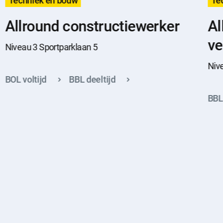
Techniek en bouw
Te
Allround constructiewerker
Al
ve
Niveau 3 Sportparklaan 5
Niv
BOL voltijd
BBL deeltijd
BBL