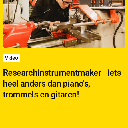
o
Video
Researchinstrumentmaker - iets
heel anders dan piano's,
trommels en gitaren!