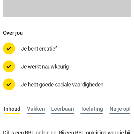
Over jou
Je bent creatief
Je werkt nauwkeurig
Je hebt goede sociale vaardigheden
Inhoud
Vakken
Leerbaan
Toelating
Na je ople
Dit is een BBL-opleiding. Bij een BBL-opleiding werk je bij