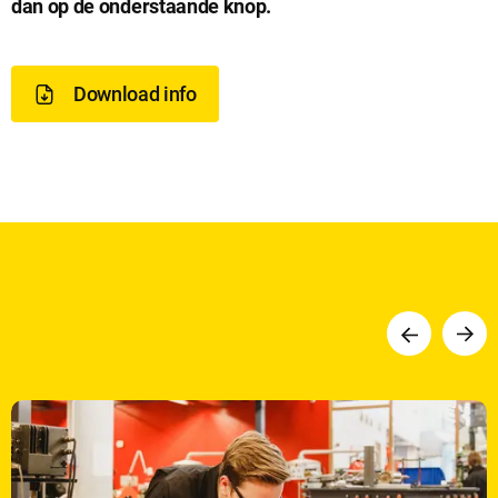
dan op de onderstaande knop.
o
w
Download info
n
l
o
a
Vorige
Volge
d
i
n
f