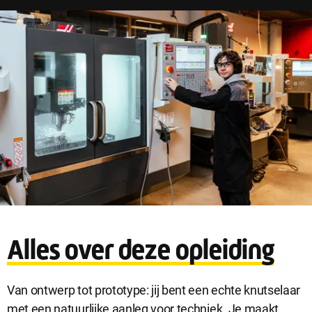
Sluit
Noodzakelijke cookies
dialog
Noodzakelijke cookies zijn noodzakelijk om de website te laten
werken.
Alles over deze opleiding
Functionele cookies
Functionele cookies hebben een functionele rol binnen de
website. De cookies zorgen ervoor dat de website goed
Van ontwerp tot prototype: jij bent een echte knutselaar
functioneert.
met een natuurlijke aanleg voor techniek. Je maakt