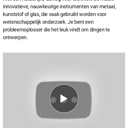
innovatieve, nauwkeurige instrumenten van metaal,
kunststof of glas, die vaak gebruikt worden voor
Analytische cookies
wetenschappelijk onderzoek. Je bent een
Analytische cookies geven ons inzicht in hoe de website wordt
probleemoplosser die het leuk vindt om dingen te
gebruikt. Op basis van deze informatie kunnen wij deze website
ontwerpen.
gebruiksvriendelijker maken.
Marketing cookies
Marketing cookies worden gebruikt om relevante advertenties te
kunnen tonen op advertentieplatformen zoals Facebook en
Google. De cookies delen individuele gegevens over jouw
surfgedrag op onze website.
Selectie accepteren
Alle cookies accepteren