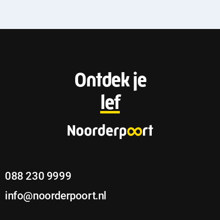
F
Ontdek je
o
lef
o
t
e
088 230 9999
r
info@noorderpoort.nl