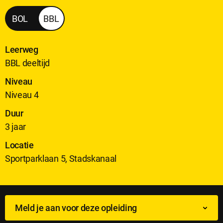
Researchinstrumentmaker
BOL
BBL
Leerweg
BBL deeltijd
Niveau
Niveau 4
Duur
3 jaar
Locatie
Sportparklaan 5, Stadskanaal
Meld je aan voor deze opleiding