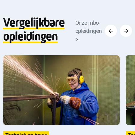
Vergelijkbare
Vorige
Volge
Onze mbo-
opleidingen
opleidingen