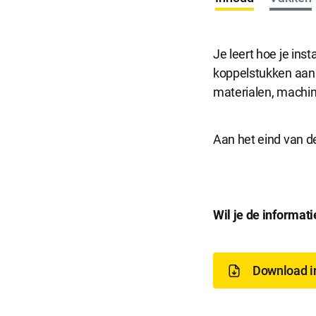
Je leert hoe je ins
koppelstukken aanbr
materialen, machine
Aan het eind van d
D
Wil je de informat
o
Download i