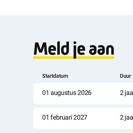
w
n
l
Meld je aan
o
a
Startdatum
Duur
Startdatum
Duur
Locatie
01 augustus 2026
2 jaa
d
i
Startdatum
Duur
Locatie
01 februari 2027
2 jaa