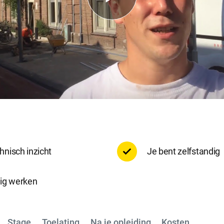
e accepteren
Alle cookies accepteren
hnisch inzicht
Je bent zelfstandig
lig werken
Stage
Toelating
Na je opleiding
Kosten