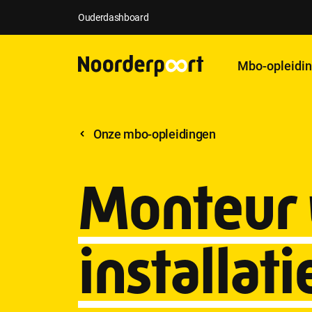
Ouderdashboard
Mbo-opleidi
Onze mbo-opleidingen
Monteur 
installati