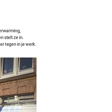
Sluit
dialog
verwarming,
n stelt ze in.
r dat de
r tegen in je werk.
informatie
ntieplatformen
 onze website.