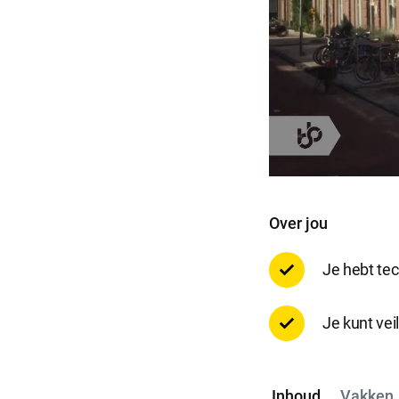
Selecti
Over jou
Je hebt tec
Je kunt vei
Inhoud
Vakken