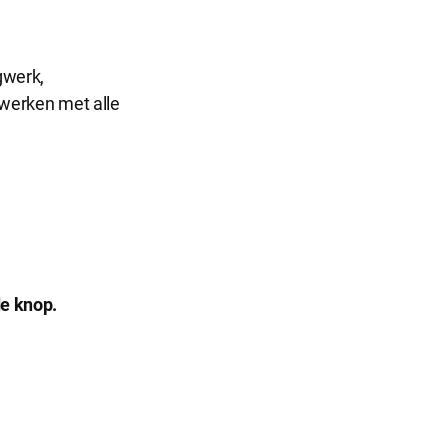
ngwerk,
 werken met alle
de knop.