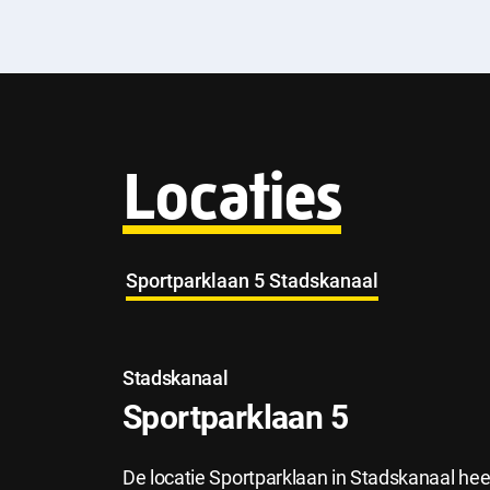
n
f
o
Locaties
Sportparklaan 5 Stadskanaal
Stadskanaal
Sportparklaan 5
De locatie Sportparklaan in Stadskanaal he