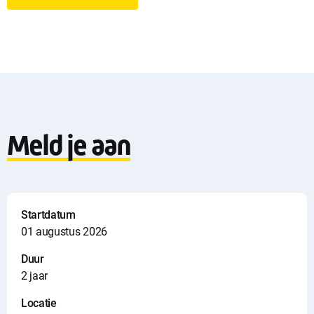
n
l
o
a
Meld je aan
d
i
n
Startdatum
01 augustus 2026
f
Duur
o
2 jaar
Locatie