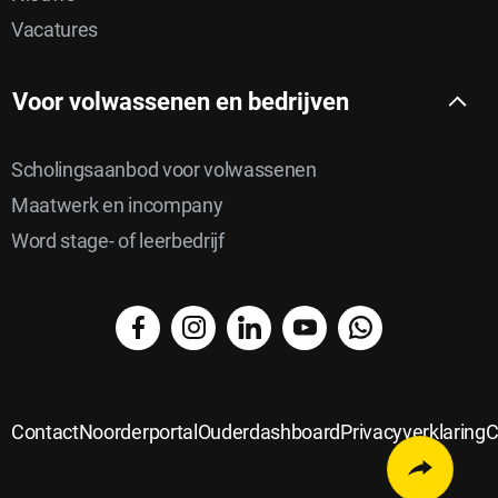
Vacatures
Voor volwassenen en bedrijven
Scholingsaanbod voor volwassenen
Maatwerk en incompany
Word stage- of leerbedrijf
facebook
instagram
linkedin
YouTube
WhatsApp
Delen
Delen
via
Delen
op
Delen
email
op
Contact
Noorderportal
Ouderdashboard
Privacyverklaring
C
Delen
Twitter
op
Linkedin
op
Open
faceboo
whatsap