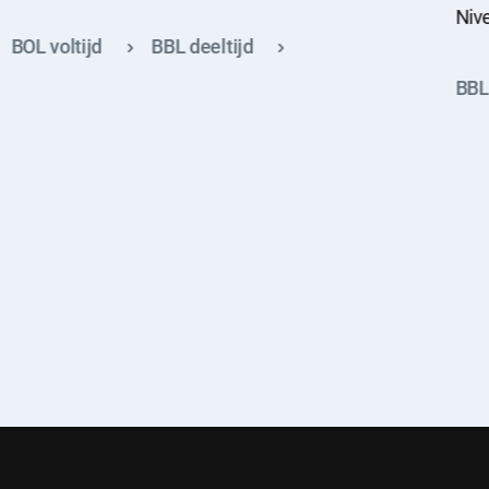
Niv
BOL voltijd
BBL deeltijd
BBL