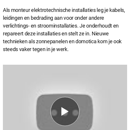
Als monteur elektrotechnische installaties leg je kabels,
leidingen en bedrading aan voor onder andere
Analytische cookies
verlichtings- en stroominstallaties. Je onderhoudt en
Analytische cookies geven ons inzicht in hoe de website wordt
gebruikt. Op basis van deze informatie kunnen wij deze website
repareert deze installaties en stelt ze in. Nieuwe
gebruiksvriendelijker maken.
technieken als zonnepanelen en domotica kom je ook
steeds vaker tegen in je werk.
Marketing cookies
Marketing cookies worden gebruikt om relevante advertenties te
kunnen tonen op advertentieplatformen zoals Facebook en
Google. De cookies delen individuele gegevens over jouw
surfgedrag op onze website.
Selectie accepteren
Alle cookies accepteren