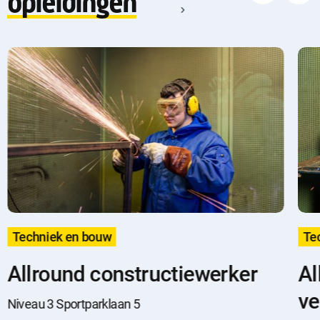
opleidingen
Techniek en bouw
Te
Allround constructiewerker
Al
ve
Niveau 3 Sportparklaan 5