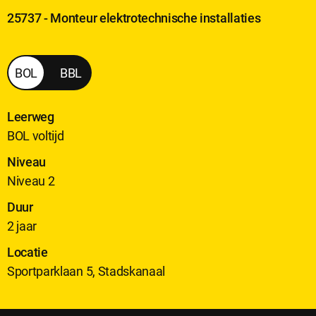
25737 - Monteur elektrotechnische installaties
Monteur
BOL
BBL
elektrotechnische
installaties
Leerweg
BOL voltijd
Niveau
Niveau 2
Duur
2 jaar
Locatie
Sportparklaan 5, Stadskanaal