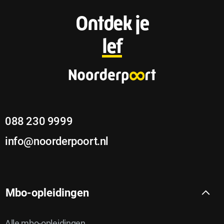
F
Ontdek je
o
lef
o
t
e
088 230 9999
r
info@noorderpoort.nl
Mbo-opleidingen
Alle mbo-opleidingen