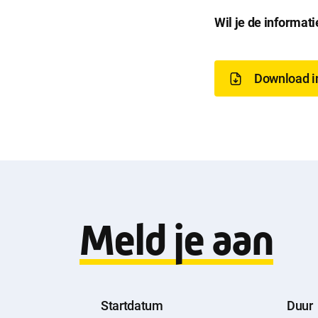
D
Wil je de informat
o
Download i
w
n
l
Meld je aan
o
a
Startdatum
Duur