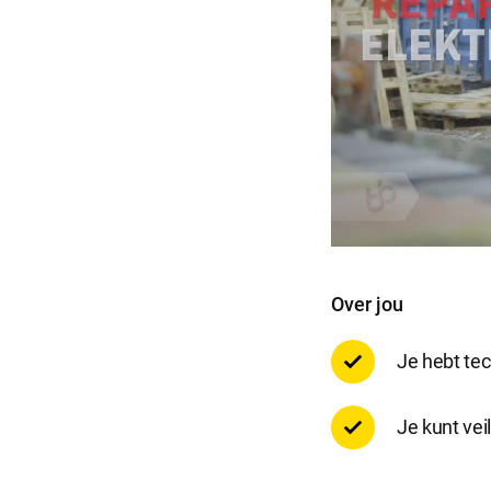
Selecti
Over jou
Je hebt tec
Je kunt vei