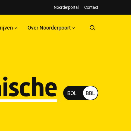
Noorderportal
Contact
rijven
Over Noorderpoort
ische
Monteur
BOL
BBL
elektrotechnische
installaties