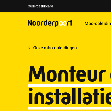
Ouderdashboard
Mbo-opleidi
Onze mbo-opleidingen
Monteur 
installati