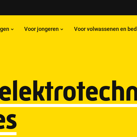
ngen
Voor jongeren
Voor volwassenen en bed
elektrotechn
es