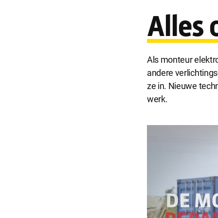
Alles 
Noodzakel
Noodzakelijke 
Als monteur elektro
Functionel
andere verlichtings
Functionele co
ze in. Nieuwe tech
website goed 
werk.
Analytisch
Analytische co
kunnen wij dez
Marketing
Marketing coo
zoals Faceboo