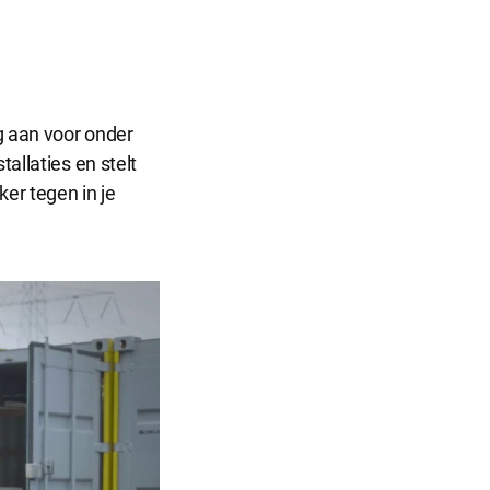
Sluit
dialog
ng aan voor onder
allaties en stelt
r dat de
er tegen in je
informatie
ntieplatformen
 onze website.