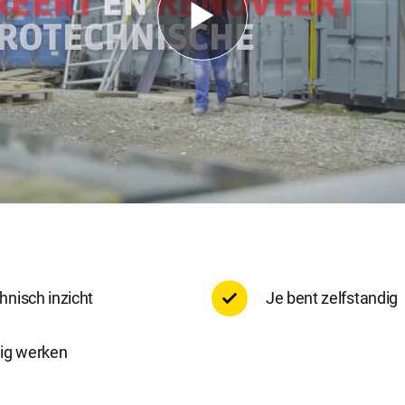
e accepteren
Alle cookies accepteren
hnisch inzicht
Je bent zelfstandig
lig werken