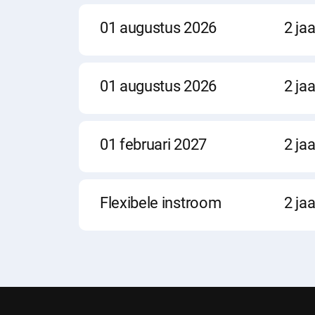
Startdatum
Duur
Locatie
01 augustus 2026
2 jaa
d
i
Startdatum
Duur
Locatie
01 augustus 2026
2 jaa
n
Startdatum
Duur
Locatie
01 februari 2027
2 jaa
f
Startdatum
Duur
Locatie
Flexibele instroom
2 jaa
o