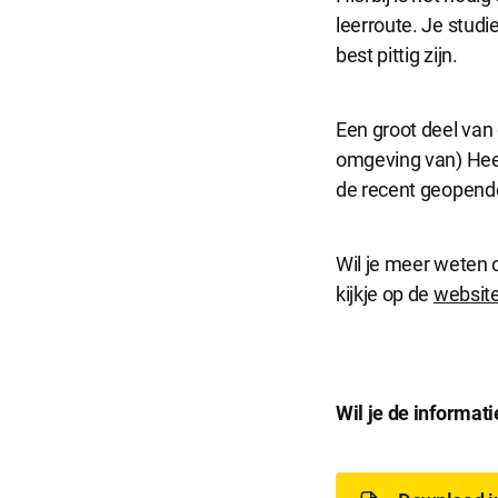
leerroute. Je studi
best pittig zijn.
Een groot deel van 
omgeving van) Heer
de recent geopende
Wil je meer weten 
kijkje op de
website
D
Wil je de informat