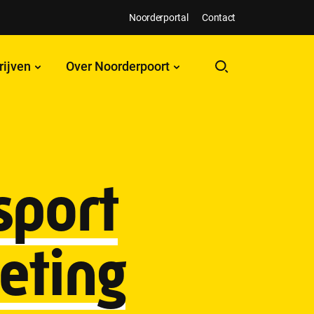
Noorderportal
Contact
rijven
Over Noorderpoort
sport
eting