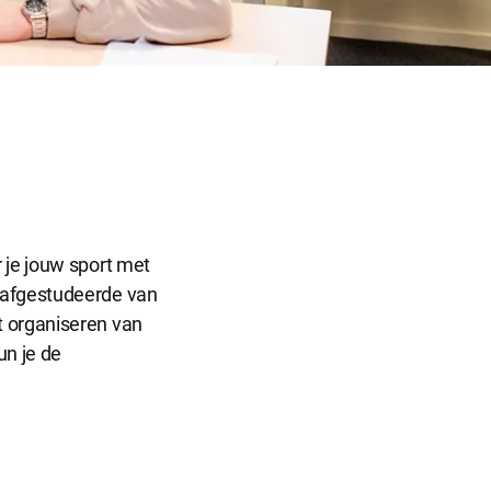
Sluit
dialog
r dat de
 je jouw sport met
 afgestudeerde van
informatie
t organiseren van
n je de
ntieplatformen
 onze website.