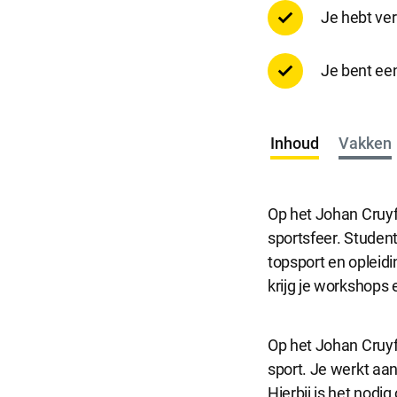
Selecti
Je hebt ve
Je bent ee
Inhoud
Vakken
Op het Johan Cruyf
sportsfeer. Student
topsport en opleidi
krijg je workshops 
Op het Johan Cruyff 
sport. Je werkt aa
Hierbij is het nodi