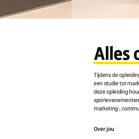
Noodzakel
Noodzakelijke 
Functionel
Alles 
Functionele co
website goed 
Tijdens de opleidi
Analytisch
een studie tot mar
Analytische co
deze opleiding hou
kunnen wij dez
sportevenementen o
marketing-, commun
Marketing
Marketing coo
Over jou
zoals Faceboo