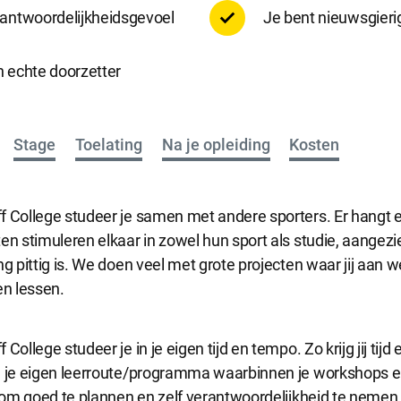
e accepteren
Alle cookies accepteren
rantwoordelijkheidsgevoel
Je bent nieuwsgieri
n echte doorzetter
Stage
Toelating
Na je opleiding
Kosten
f College studeer je samen met andere sporters. Er hangt 
en stimuleren elkaar in zowel hun sport als studie, aangez
ng pittig is. We doen veel met grote projecten waar jij aan
en lessen.
College studeer je in je eigen tijd en tempo. Zo krijg jij tijd
n je eigen leerroute/programma waarbinnen je workshops en
g om goed te plannen en zelf verantwoordelijkheid te nemen