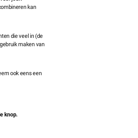
g combineren kan
nten die veel in (de
k gebruik maken van
eem ook eens een
de knop.