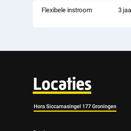
i
Startdatum
Duur
Locatie
Flexibele instroom
3 jaa
n
f
o
Locaties
Hora Siccamasingel 177 Groningen