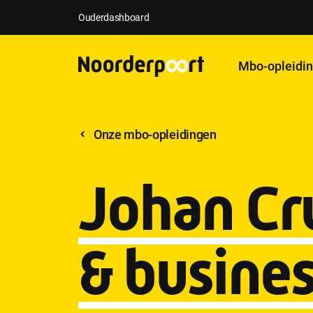
Ouderdashboard
Mbo-opleidi
Onze mbo-opleidingen
Johan Cru
& busine