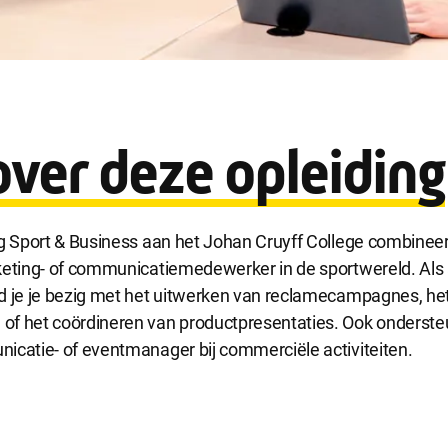
ijke cookies
cookies zijn noodzakelijk om de website te laten werken.
e cookies
over deze opleiding
okies hebben een functionele rol binnen de website. De cookies zorgen ervoo
functioneert.
ng Sport & Business aan het Johan Cruyff College combineer
e cookies
keting- of communicatiemedewerker in de sportwereld. Als
okies geven ons inzicht in hoe de website wordt gebruikt. Op basis van deze 
d je je bezig met het uitwerken van reclamecampagnes, he
e website gebruiksvriendelijker maken.
f het coördineren van productpresentaties. Ook ondersteu
icatie- of eventmanager bij commerciële activiteiten.
 cookies
kies worden gebruikt om relevante advertenties te kunnen tonen op adverte
k en Google. De cookies delen individuele gegevens over jouw surfgedrag op