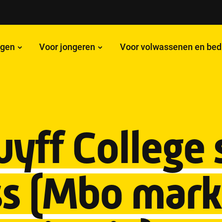
ngen
Voor jongeren
Voor volwassenen en bed
yff College 
ss (Mbo mark