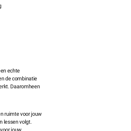
g
een echte
ien de combinatie
 werkt. Daaromheen
 en ruimte voor jouw
 lessen volgt.
 voor jouw