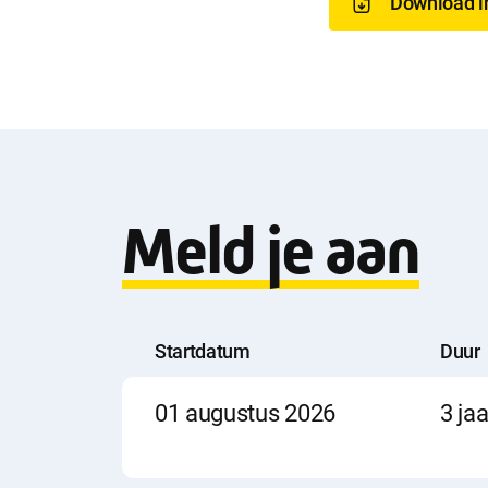
o
Download i
w
n
l
Meld je aan
o
a
Startdatum
Duur
Startdatum
Duur
Locatie
01 augustus 2026
3 jaa
d