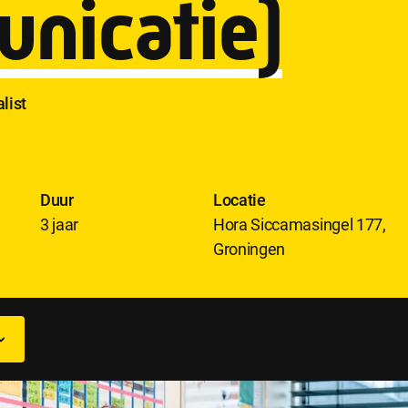
nicatie)
list
Duur
Locatie
3 jaar
Hora Siccamasingel 177,
Groningen