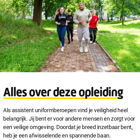
Sluit
Noodzakelijke cookies
dialog
Noodzakelijke cookies zijn noodzakelijk om de website te laten
Alles over deze opleiding
werken.
Als assistent uniformberoepen vind je veiligheid heel
Functionele cookies
belangrijk. Jij bent er voor andere mensen en zorgt voor
Functionele cookies hebben een functionele rol binnen de
een veilige omgeving. Doordat je breed inzetbaar bent,
website. De cookies zorgen ervoor dat de website goed
heb je een afwisselende en spannende baan.
functioneert.