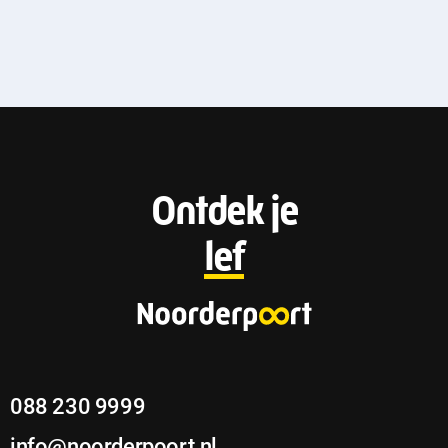
F
Ontdek je
o
lef
o
t
e
088 230 9999
r
info@noorderpoort.nl