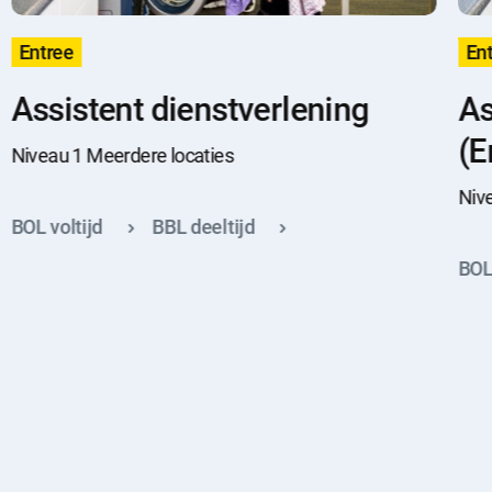
Entree
En
Assistent dienstverlening
As
(E
Niveau 1 Meerdere locaties
Niv
BOL voltijd
BBL deeltijd
BOL 