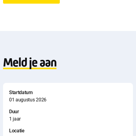
n
l
o
a
Meld je aan
d
i
n
Startdatum
01 augustus 2026
f
Duur
o
1 jaar
Locatie