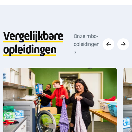
Vergelijkbare
Vorige
Volge
Onze mbo-
opleidingen
opleidingen