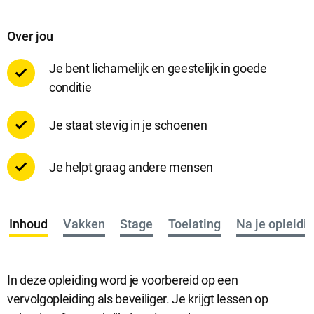
Over jou
Analytische cookies
Analytische cookies geven ons inzicht in hoe de website wordt
Je bent lichamelijk en geestelijk in goede
gebruikt. Op basis van deze informatie kunnen wij deze website
conditie
gebruiksvriendelijker maken.
Je staat stevig in je schoenen
Marketing cookies
Marketing cookies worden gebruikt om relevante advertenties te
Je helpt graag andere mensen
kunnen tonen op advertentieplatformen zoals Facebook en
Google. De cookies delen individuele gegevens over jouw
surfgedrag op onze website.
Inhoud
Vakken
Stage
Toelating
Na je opleidi
Selectie accepteren
Alle cookies accepteren
In deze opleiding word je voorbereid op een
vervolgopleiding als beveiliger. Je krijgt lessen op