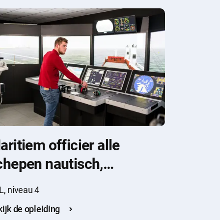
aritiem officier alle
chepen nautisch,
oopvaardij
, niveau 4
ijk de opleiding