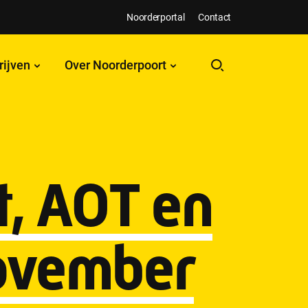
Noorderportal
Contact
rijven
Over Noorderpoort
, AOT en
november