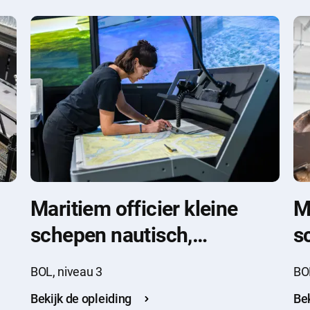
Maritiem officier kleine
M
schepen nautisch,
s
koopvaardij
BOL, niveau 3
BOL
Bekijk de opleiding
Bek