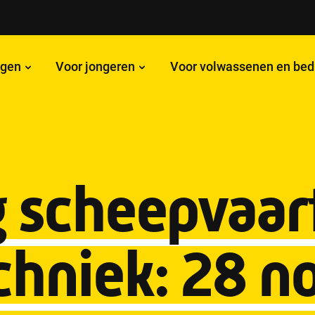
ngen
Voor jongeren
Voor volwassenen en bed
 scheepvaart
chniek: 28 