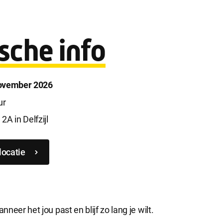
sche info
november 2026
ur
A in Delfzijl
locatie
neer het jou past en blijf zo lang je wilt.