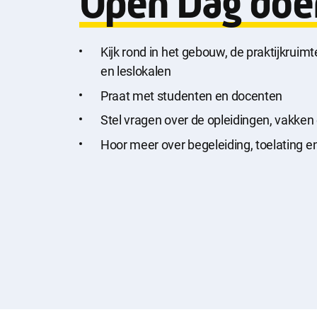
Open Dag doe
Noodzakel
Noodzakelijke 
Kijk rond in het gebouw, de praktijkruim
en leslokalen
Functionel
Praat met studenten en docenten
Functionele co
Stel vragen over de opleidingen, vakken
website goed 
Hoor meer over begeleiding, toelating e
Analytisch
Analytische co
kunnen wij dez
Marketing
Marketing coo
zoals Faceboo