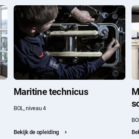
Maritine technicus
M
s
BOL, niveau 4
k
BOL
Bekijk de opleiding
Bek