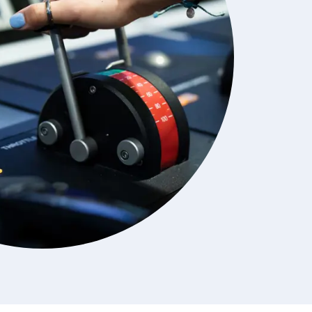
Sluit
dialog
r dat de
informatie
ntieplatformen
 onze website.