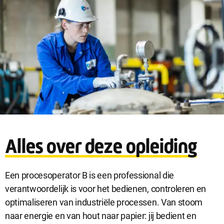
Sluit
Noodzakelijke cookies
dialog
Noodzakelijke cookies zijn noodzakelijk om de website te laten
Alles over deze opleiding
werken.
Een procesoperator B is een professional die
Functionele cookies
verantwoordelijk is voor het bedienen, controleren en
Functionele cookies hebben een functionele rol binnen de
optimaliseren van industriële processen. Van stoom
website. De cookies zorgen ervoor dat de website goed
naar energie en van hout naar papier: jij bedient en
functioneert.