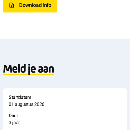
w
Download info
n
l
o
a
Meld je aan
d
i
n
Startdatum
01 augustus 2026
f
Duur
o
3 jaar