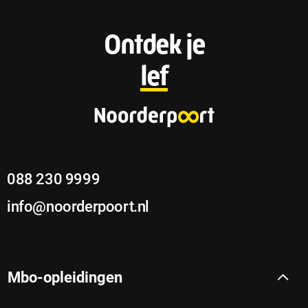
F
Ontdek je
o
lef
o
t
e
088 230 9999
r
info@noorderpoort.nl
Mbo-opleidingen