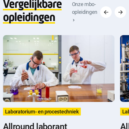
Vergelijkbare
Vorige
Volge
Onze mbo-
opleidingen
opleidingen
Laboratorium- en procestechniek
La
Allround laborant
Al