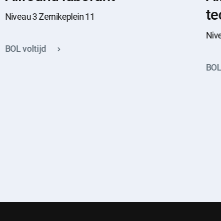
te
Niveau 3 Zernikeplein 11
Niv
BOL voltijd
BOL 