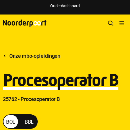
Ouderdashboard
Onze mbo-opleidingen
Procesoperator B
25762 - Procesoperator B
Procesoperator
BOL
BBL
B