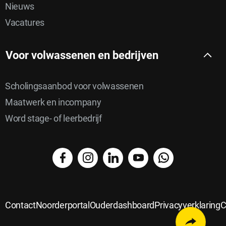
Nieuws
Vacatures
Voor volwassenen en bedrijven
Scholingsaanbod voor volwassenen
Maatwerk en incompany
Word stage- of leerbedrijf
facebook
instagram
linkedin
YouTube
WhatsApp
Delen
Delen
via
Delen
op
Delen
email
op
Contact
Noorderportal
Ouderdashboard
Privacyverklaring
C
Delen
Twitter
op
Linkedin
op
Open
faceboo