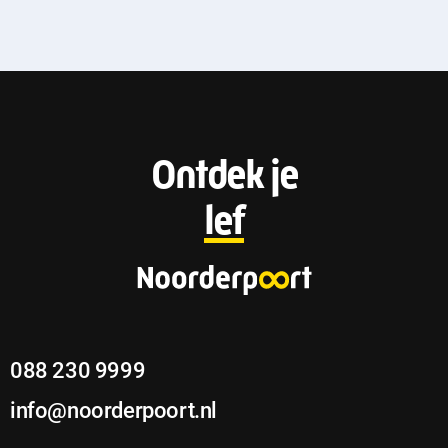
F
Ontdek je
o
lef
o
t
e
088 230 9999
r
info@noorderpoort.nl