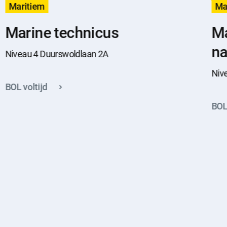
Maritiem
Ma
Marine technicus
Ma
na
Niveau 4 Duurswoldlaan 2A
Niv
BOL voltijd
BOL 