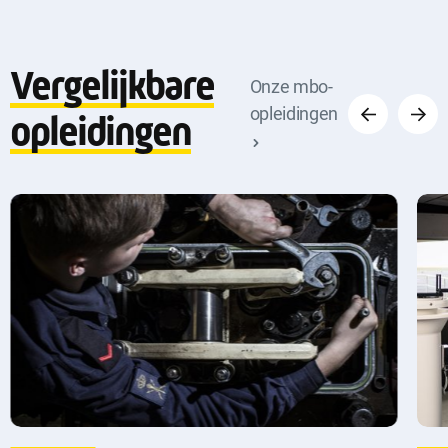
Vergelijkbare
Vorige
Volge
Onze mbo-
opleidingen
opleidingen