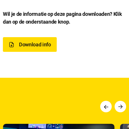
D
Wil je de informatie op deze pagina downloaden? Klik
dan op de onderstaande knop.
o
w
Download info
n
l
o
a
Vorige
Volge
d
i