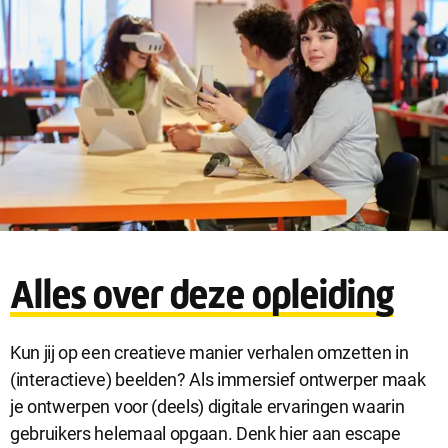
Sluit
Noodzakelijke cookies
dialog
Noodzakelijke cookies zijn noodzakelijk om de website te laten
Alles over deze opleiding
werken.
Kun jij op een creatieve manier verhalen omzetten in
Functionele cookies
(interactieve) beelden? Als immersief ontwerper maak
Functionele cookies hebben een functionele rol binnen de
je ontwerpen voor (deels) digitale ervaringen waarin
website. De cookies zorgen ervoor dat de website goed
gebruikers helemaal opgaan. Denk hier aan escape
functioneert.