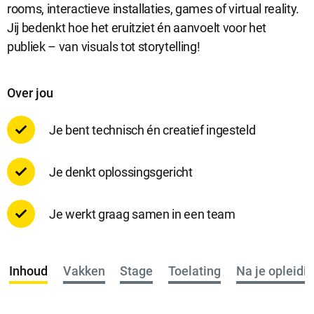
rooms, interactieve installaties, games of virtual reality.
Jij bedenkt hoe het eruitziet én aanvoelt voor het
Analytische cookies
publiek – van visuals tot storytelling!
Analytische cookies geven ons inzicht in hoe de website wordt
gebruikt. Op basis van deze informatie kunnen wij deze website
gebruiksvriendelijker maken.
Over jou
Je bent technisch én creatief ingesteld
Marketing cookies
Marketing cookies worden gebruikt om relevante advertenties te
Je denkt oplossingsgericht
kunnen tonen op advertentieplatformen zoals Facebook en
Google. De cookies delen individuele gegevens over jouw
surfgedrag op onze website.
Je werkt graag samen in een team
Selectie accepteren
Inhoud
Vakken
Stage
Toelating
Na je opleidi
Alle cookies accepteren