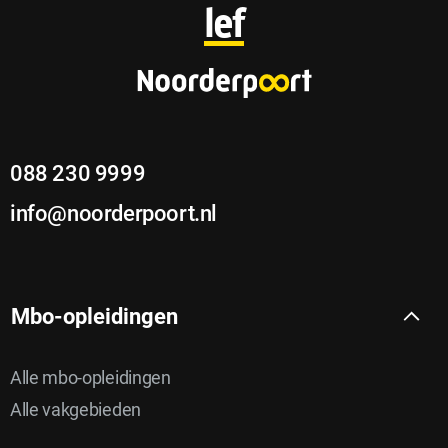
o
lef
o
t
e
088 230 9999
r
info@noorderpoort.nl
Mbo-opleidingen
Alle mbo-opleidingen
Alle vakgebieden