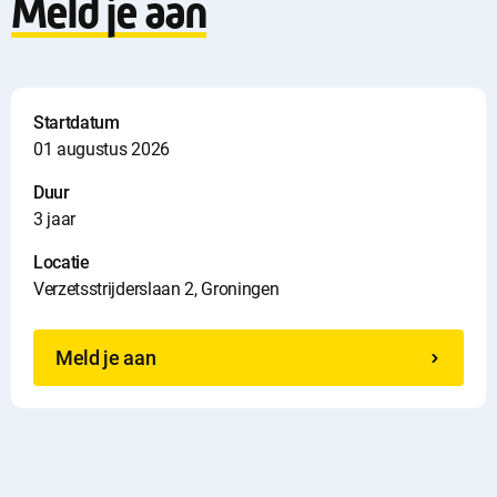
Meld je aan
d
i
n
Startdatum
01 augustus 2026
f
Duur
o
3 jaar
Locatie
Verzetsstrijderslaan 2, Groningen
Meld je aan