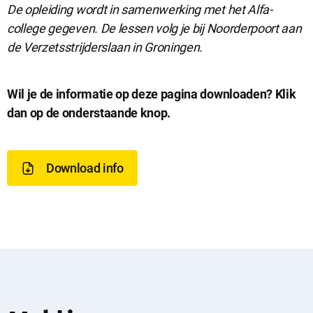
De opleiding wordt in samenwerking met het Alfa-
college gegeven. De lessen volg je bij Noorderpoort aan
de Verzetsstrijderslaan in Groningen.
D
Wil je de informatie op deze pagina downloaden? Klik
dan op de onderstaande knop.
o
w
Download info
n
l
o
a