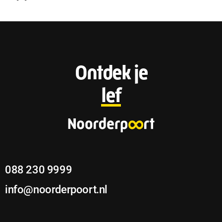
F
Ontdek je
o
lef
o
t
e
088 230 9999
r
info@noorderpoort.nl