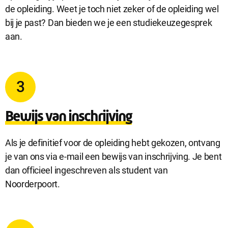
de opleiding. Weet je toch niet zeker of de opleiding wel
bij je past? Dan bieden we je een studiekeuzegesprek
Analytische cookies
aan.
Analytische cookies geven ons inzicht in hoe de website wordt
gebruikt. Op basis van deze informatie kunnen wij deze website
gebruiksvriendelijker maken.
3
Marketing cookies
Bewijs van inschrijving
Marketing cookies worden gebruikt om relevante advertenties te
kunnen tonen op advertentieplatformen zoals Facebook en
Google. De cookies delen individuele gegevens over jouw
Als je definitief voor de opleiding hebt gekozen, ontvang
surfgedrag op onze website.
je van ons via e-mail een bewijs van inschrijving. Je bent
dan officieel ingeschreven als student van
Selectie accepteren
Noorderpoort.
Alle cookies accepteren