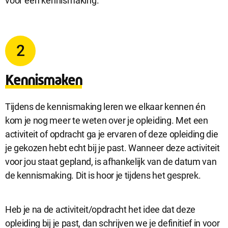
voor een kennismaking.
2
Kennismaken
Tijdens de kennismaking leren we elkaar kennen én
kom je nog meer te weten over je opleiding. Met een
Sluit
Noodzakelijke cookies
activiteit of opdracht ga je ervaren of deze opleiding die
dialog
Noodzakelijke cookies zijn noodzakelijk om de website te laten
werken.
je gekozen hebt echt bij je past. Wanneer deze activiteit
voor jou staat gepland, is afhankelijk van de datum van
de kennismaking. Dit is hoor je tijdens het gesprek.
Functionele cookies
Functionele cookies hebben een functionele rol binnen de
Heb je na de activiteit/opdracht het idee dat deze
website. De cookies zorgen ervoor dat de website goed
functioneert.
opleiding bij je past, dan schrijven we je definitief in voor