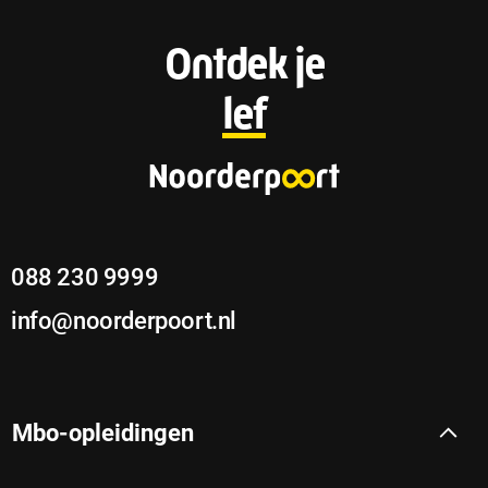
F
Ontdek je
o
lef
o
t
e
088 230 9999
r
info@noorderpoort.nl
Mbo-opleidingen