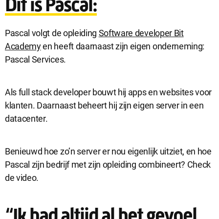
Dit is Pascal:
Pascal volgt de opleiding
Software developer Bit
Academy
en heeft daarnaast zijn eigen onderneming:
Pascal Services.
Als full stack developer bouwt hij apps en websites voor
klanten. Daarnaast beheert hij zijn eigen server in een
Sluit
datacenter.
Noodzakelijke cookies
dialog
Noodzakelijke cookies zijn noodzakelijk om de website te laten
werken.
Benieuwd hoe zo’n server er nou eigenlijk uitziet, en hoe
Pascal zijn bedrijf met zijn opleiding combineert? Check
de video.
Functionele cookies
Functionele cookies hebben een functionele rol binnen de
website. De cookies zorgen ervoor dat de website goed
“Ik had altijd al het gevoel
functioneert.