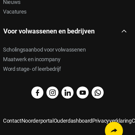
Nieuws
Vacatures
Voor volwassenen en bedrijven
Scholingsaanbod voor volwassenen
Maatwerk en incompany
Word stage- of leerbedrijf
facebook
instagram
linkedin
YouTube
WhatsApp
Delen
Delen
via
Delen
op
Delen
email
op
Contact
Noorderportal
Ouderdashboard
Privacyverklaring
C
Delen
Twitter
op
Linkedin
op
Open
faceboo