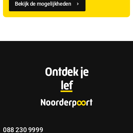
Bekijk de mogelijkheden
F
Ontdek je
o
lef
o
t
e
088 230 9999