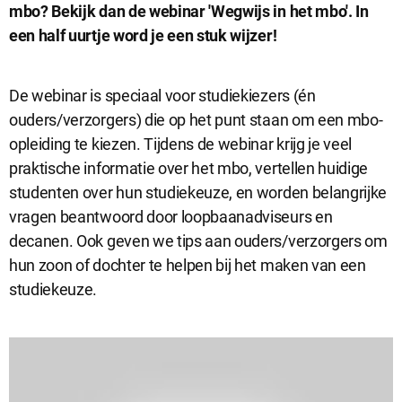
mbo? Bekijk dan de webinar 'Wegwijs in het mbo'. In
een half uurtje word je een stuk wijzer!
De webinar is speciaal voor studiekiezers (én
ouders/verzorgers) die op het punt staan om een mbo-
opleiding te kiezen. Tijdens de webinar krijg je veel
praktische informatie over het mbo, vertellen huidige
studenten over hun studiekeuze, en worden belangrijke
Sluit
vragen beantwoord door loopbaanadviseurs en
Noodzakelijke cookies
dialog
decanen. Ook geven we tips aan ouders/verzorgers om
Noodzakelijke cookies zijn noodzakelijk om de website te laten
werken.
hun zoon of dochter te helpen bij het maken van een
studiekeuze.
Functionele cookies
Functionele cookies hebben een functionele rol binnen de
website. De cookies zorgen ervoor dat de website goed
functioneert.