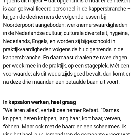
Tijdens dit traject – dat opgericht is omdat er een tekort
is aan gekwalificeerd personeel in de kappersbranche –
krijgen de deelnemers de volgende lessen bij
Analytische cookies
Noorderpoort aangeboden: werknemersvaardigheden
Analytische cookies geven ons inzicht in hoe de website wordt
in de Nederlandse cultuur, culturele diversiteit, hygiëne,
gebruikt. Op basis van deze informatie kunnen wij deze website
gebruiksvriendelijker maken.
Nederlands, Engels, en worden zij bijgeschoold in
praktijkvaardigheden volgens de huidige trends in de
kappersbranche. En daarnaast draaien ze twee dagen
Marketing cookies
per week mee in de praktijk, op een stageplek. Mét een
Marketing cookies worden gebruikt om relevante advertenties te
voorwaarde: als dit wederzijds goed bevalt, dan komt er
kunnen tonen op advertentieplatformen zoals Facebook en
na deze drie maanden een betaalde baan uit voort.
Google. De cookies delen individuele gegevens over jouw
surfgedrag op onze website.
Selectie accepteren
In kapsalon werken, heel graag
“We leren alles”, vertelt deelnemer Refaat. “Dames
knippen, heren knippen, lang haar, kort haar, verven,
Alle cookies accepteren
föhnen. Maar ook met de baard en een scheermes. Ik
vind het heel leuk. Iemand van de gemeente vroeg: wat