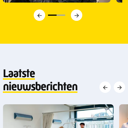
Vorige
Volgende
Laatste
Vorige
Volge
nieuwsberichten