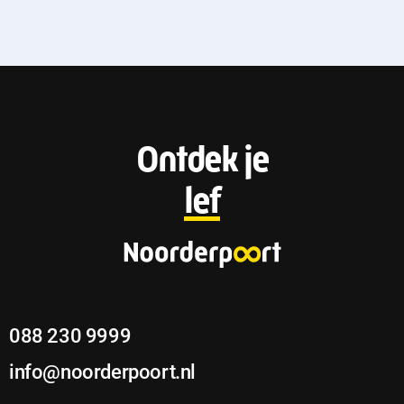
F
Ontdek je
o
lef
o
t
e
088 230 9999
r
info@noorderpoort.nl