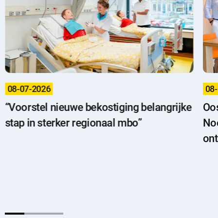
08-07-2026
08
“Voorstel nieuwe bekostiging belangrijke
Oos
stap in sterker regionaal mbo”
Noo
ont