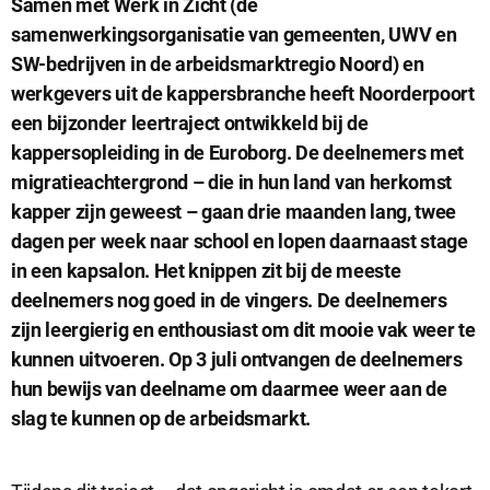
Samen met Werk in Zicht (de
samenwerkingsorganisatie van gemeenten, UWV en
SW-bedrijven in de arbeidsmarktregio Noord) en
werkgevers uit de kappersbranche heeft Noorderpoort
een bijzonder leertraject ontwikkeld bij de
kappersopleiding in de Euroborg. De deelnemers met
migratieachtergrond – die in hun land van herkomst
kapper zijn geweest – gaan drie maanden lang, twee
dagen per week naar school en lopen daarnaast stage
Sluit
Noodzakelijke cookies
in een kapsalon. Het knippen zit bij de meeste
dialog
Noodzakelijke cookies zijn noodzakelijk om de website te laten
deelnemers nog goed in de vingers. De deelnemers
werken.
zijn leergierig en enthousiast om dit mooie vak weer te
kunnen uitvoeren. Op 3 juli ontvangen de deelnemers
hun bewijs van deelname om daarmee weer aan de
Functionele cookies
slag te kunnen op de arbeidsmarkt.
Functionele cookies hebben een functionele rol binnen de
website. De cookies zorgen ervoor dat de website goed
functioneert.