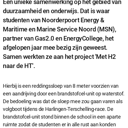
Een unieke samenwerking op het gebied van
duurzaamheid en onderwijs. Dat is waar
studenten van Noorderpoort Energy &
Maritime en Marine Service Noord (MSN),
partner van Gas2.0 en EnergyCollege, het
afgelopen jaar mee bezig zijn geweest.
Samen werkten ze aan het project 'Met H2
naar de HT'.
Sluit
Noodzakelijke cookies
dialog
Noodzakelijke cookies zijn noodzakelijk om de website te laten
werken.
Hierbij is een reddingssloep van 8 meter voorzien van
een aandrijving door een brandstofcel-unit op waterstof.
De bedoeling was dat de sloep mee zou gaan varen als
Functionele cookies
volgboot tijdens de Harlingen-Terschelling-race. De
Functionele cookies hebben een functionele rol binnen de
brandstofcel-unit stond binnen de school in een aparte
website. De cookies zorgen ervoor dat de website goed
functioneert.
ruimte zodat de studenten er in alle rust aan konden