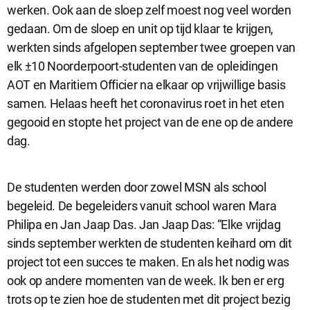
werken. Ook aan de sloep zelf moest nog veel worden
gedaan. Om de sloep en unit op tijd klaar te krijgen,
Analytische cookies
werkten sinds afgelopen september twee groepen van
Analytische cookies geven ons inzicht in hoe de website wordt
elk ±10 Noorderpoort-studenten van de opleidingen
gebruikt. Op basis van deze informatie kunnen wij deze website
AOT en Maritiem Officier na elkaar op vrijwillige basis
gebruiksvriendelijker maken.
samen. Helaas heeft het coronavirus roet in het eten
gegooid en stopte het project van de ene op de andere
dag.
Marketing cookies
Marketing cookies worden gebruikt om relevante advertenties te
kunnen tonen op advertentieplatformen zoals Facebook en
De studenten werden door zowel MSN als school
Google. De cookies delen individuele gegevens over jouw
begeleid. De begeleiders vanuit school waren Mara
surfgedrag op onze website.
Philipa en Jan Jaap Das. Jan Jaap Das: “Elke vrijdag
Selectie accepteren
sinds september werkten de studenten keihard om dit
project tot een succes te maken. En als het nodig was
Alle cookies accepteren
ook op andere momenten van de week. Ik ben er erg
trots op te zien hoe de studenten met dit project bezig