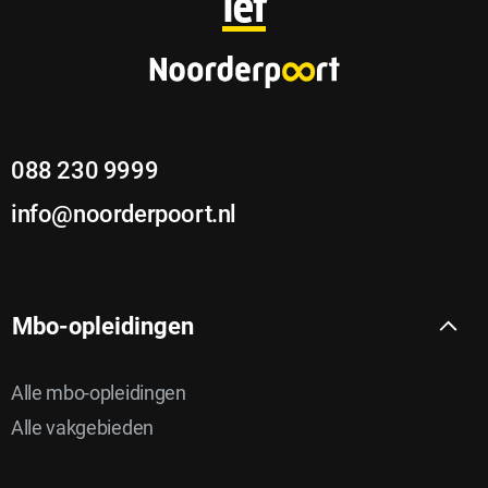
o
lef
o
t
e
088 230 9999
r
info@noorderpoort.nl
Mbo-opleidingen
Alle mbo-opleidingen
Alle vakgebieden