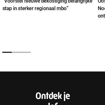
“Voorstel nieuwe bekostiging belangrijke
Oos
stap in sterker regionaal mbo”
Noo
ont
F
Ontdek je