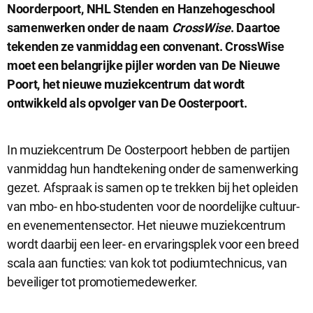
Noorderpoort, NHL Stenden en Hanzehogeschool
samenwerken onder de naam
CrossWise
. Daartoe
tekenden ze vanmiddag een convenant. CrossWise
moet een belangrijke pijler worden van De Nieuwe
Poort, het nieuwe muziekcentrum dat wordt
ontwikkeld als opvolger van De Oosterpoort.
In muziekcentrum De Oosterpoort hebben de partijen
Sluit
vanmiddag hun handtekening onder de samenwerking
Noodzakelijke cookies
dialog
gezet. Afspraak is samen op te trekken bij het opleiden
Noodzakelijke cookies zijn noodzakelijk om de website te laten
werken.
van mbo- en hbo-studenten voor de noordelijke cultuur-
en evenementensector. Het nieuwe muziekcentrum
wordt daarbij een leer- en ervaringsplek voor een breed
Functionele cookies
scala aan functies: van kok tot podiumtechnicus, van
Functionele cookies hebben een functionele rol binnen de
beveiliger tot promotiemedewerker.
website. De cookies zorgen ervoor dat de website goed
functioneert.