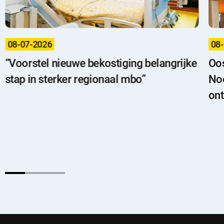
08-07-2026
08
“Voorstel nieuwe bekostiging belangrijke
Oos
stap in sterker regionaal mbo”
Noo
ont