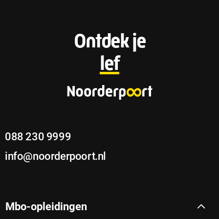
F
Ontdek je
o
lef
o
t
e
088 230 9999
r
info@noorderpoort.nl
Mbo-opleidingen