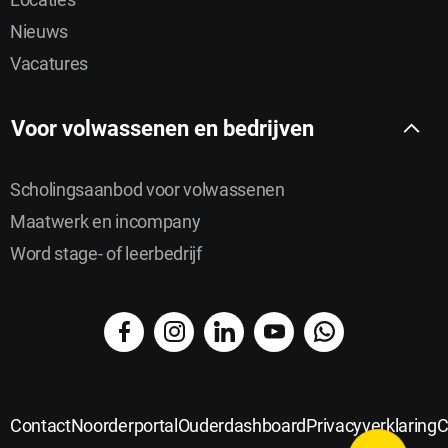
Nieuws
Vacatures
Voor volwassenen en bedrijven
Scholingsaanbod voor volwassenen
Maatwerk en incompany
Word stage- of leerbedrijf
facebook
instagram
linkedin
YouTube
WhatsApp
Delen
Delen
via
Delen
op
Delen
email
op
Contact
Noorderportal
Ouderdashboard
Privacyverklaring
C
Delen
Twitter
op