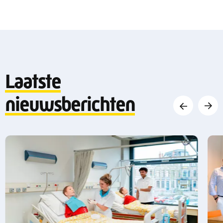
Laatste
Vorige
Volge
nieuwsberichten