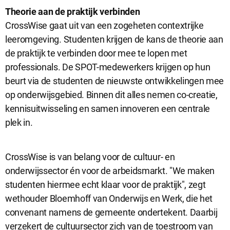
Theorie aan de praktijk verbinden
CrossWise gaat uit van een zogeheten contextrijke
Analytische cookies
leeromgeving. Studenten krijgen de kans de theorie aan
Analytische cookies geven ons inzicht in hoe de website wordt
de praktijk te verbinden door mee te lopen met
gebruikt. Op basis van deze informatie kunnen wij deze website
professionals. De SPOT-medewerkers krijgen op hun
gebruiksvriendelijker maken.
beurt via de studenten de nieuwste ontwikkelingen mee
op onderwijsgebied. Binnen dit alles nemen co-creatie,
Marketing cookies
kennisuitwisseling en samen innoveren een centrale
Marketing cookies worden gebruikt om relevante advertenties te
plek in.
kunnen tonen op advertentieplatformen zoals Facebook en
Google. De cookies delen individuele gegevens over jouw
surfgedrag op onze website.
CrossWise is van belang voor de cultuur- en
onderwijssector én voor de arbeidsmarkt. "We maken
Selectie accepteren
studenten hiermee echt klaar voor de praktijk", zegt
wethouder Bloemhoff van Onderwijs en Werk, die het
Alle cookies accepteren
convenant namens de gemeente ondertekent. Daarbij
verzekert de cultuursector zich van de toestroom van