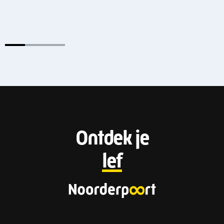
F
Ontdek je
o
lef
o
t