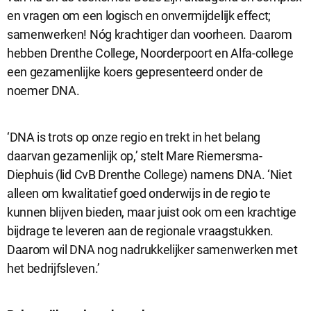
en vragen om een logisch en onvermijdelijk effect;
samenwerken! Nóg krachtiger dan voorheen. Daarom
Analytische cookies
hebben Drenthe College, Noorderpoort en Alfa-college
Analytische cookies geven ons inzicht in hoe de website wordt
een gezamenlijke koers gepresenteerd onder de
gebruikt. Op basis van deze informatie kunnen wij deze website
noemer DNA.
gebruiksvriendelijker maken.
‘DNA is trots op onze regio en trekt in het belang
Marketing cookies
daarvan gezamenlijk op,’ stelt Mare Riemersma-
Marketing cookies worden gebruikt om relevante advertenties te
Diephuis (lid CvB Drenthe College) namens DNA. ‘Niet
kunnen tonen op advertentieplatformen zoals Facebook en
Google. De cookies delen individuele gegevens over jouw
alleen om kwalitatief goed onderwijs in de regio te
surfgedrag op onze website.
kunnen blijven bieden, maar juist ook om een krachtige
bijdrage te leveren aan de regionale vraagstukken.
Selectie accepteren
Daarom wil DNA nog nadrukkelijker samenwerken met
het bedrijfsleven.’
Alle cookies accepteren