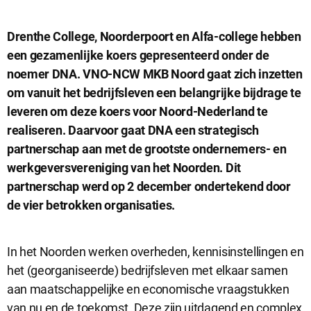
Drenthe College, Noorderpoort en Alfa-college hebben
een gezamenlijke koers gepresenteerd onder de
noemer DNA. VNO-NCW MKB Noord gaat zich inzetten
om vanuit het bedrijfsleven een belangrijke bijdrage te
leveren om deze koers voor Noord-Nederland te
realiseren. Daarvoor gaat DNA een strategisch
partnerschap aan met de grootste ondernemers- en
Sluit
werkgeversvereniging van het Noorden. Dit
Noodzakelijke cookies
dialog
partnerschap werd op 2 december ondertekend door
Noodzakelijke cookies zijn noodzakelijk om de website te laten
werken.
de vier betrokken organisaties.
In het Noorden werken overheden, kennisinstellingen en
Functionele cookies
het (georganiseerde) bedrijfsleven met elkaar samen
Functionele cookies hebben een functionele rol binnen de
website. De cookies zorgen ervoor dat de website goed
aan maatschappelijke en economische vraagstukken
functioneert.
van nu en de toekomst. Deze zijn uitdagend en complex