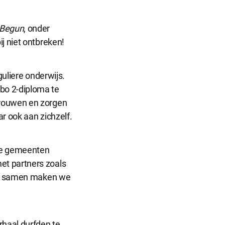
 Begun
, onder
j niet ontbreken!
r dat de
guliere onderwijs.
bo 2-diploma te
trouwen en zorgen
r ook aan zichzelf.
informatie
 de gemeenten
et partners zoals
ant samen maken we
ntieplatformen
 onze website.
haal durfden te