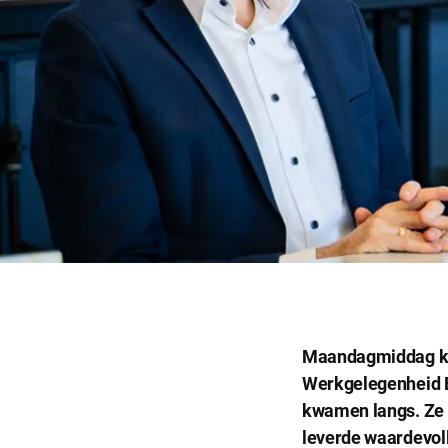
Maandagmiddag kre
Werkgelegenheid E
kwamen langs. Ze 
Noodzakel
leverde waardevol