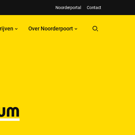
Noorderportal
Contact
rijven
Over Noorderpoort
rum