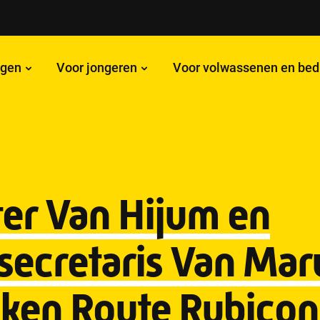
ngen
Voor jongeren
Voor volwassenen en bed
ter Van Hijum en
ssecretaris Van Ma
ken Route Rubicon