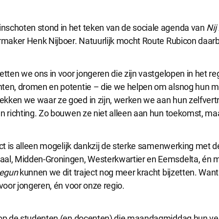
cookies zijn noodzakelijk om de website te laten werken.
nschoten stond in het teken van de sociale agenda van
Nij
rmaker Henk Nijboer. Natuurlijk mocht Route Rubicon daarbi
e cookies
okies hebben een functionele rol binnen de website. De cookies zorgen ervoo
functioneert.
etten we ons in voor jongeren die zijn vastgelopen in het re
ten, dromen en potentie – die we helpen om alsnog hun m
kken we waar ze goed in zijn, werken we aan hun zelfver
e cookies
n richting. Zo bouwen ze niet alleen aan hun toekomst, maa
okies geven ons inzicht in hoe de website wordt gebruikt. Op basis van deze 
e website gebruiksvriendelijker maken.
ject is alleen mogelijk dankzij de sterke samenwerking met
al, Midden-Groningen, Westerkwartier en Eemsdelta, én m
 cookies
Begun
kunnen we dit traject nog meer kracht bijzetten. W
kies worden gebruikt om relevante advertenties te kunnen tonen op adverte
k en Google. De cookies delen individuele gegevens over jouw surfgedrag op
 voor jongeren, én voor onze regio.
e accepteren
Alle cookies accepteren
 op de studenten (en docenten) die maandagmiddag hun ver