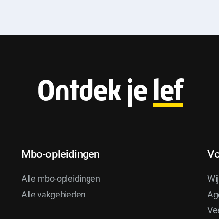
F
Ontdek je
lef
o
o
Mbo-opleidingen
Vo
t
Alle mbo-opleidingen
Wij
Alle vakgebieden
Ag
e
Ve