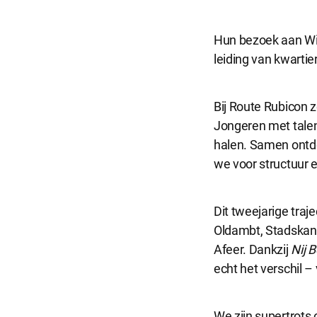
Noodzakelijke 
Hun bezoek aan Wi
leiding van kwartie
Functionel
Functionele co
website goed 
Bij Route Rubicon z
Jongeren met talen
halen. Samen ontde
Analytisch
we voor structuur e
Analytische co
kunnen wij dez
Dit tweejarige tra
Oldambt, Stadskana
Marketing
Afeer. Dankzij
Nij 
Marketing coo
zoals Faceboo
echt het verschil –
Selecti
We zijn supertrots