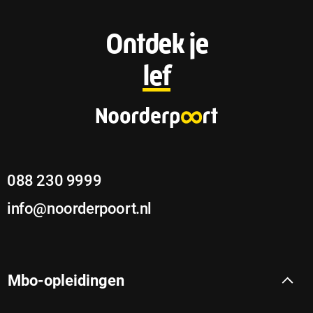
F
Ontdek je
o
lef
o
t
e
088 230 9999
r
info@noorderpoort.nl
Mbo-opleidingen