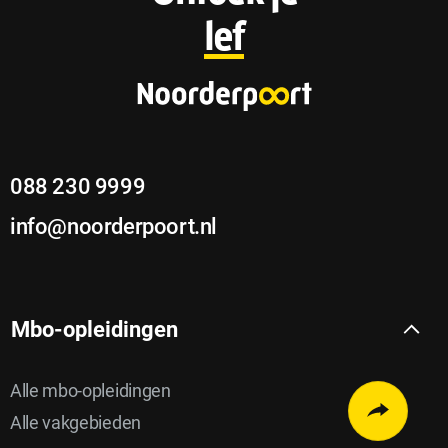
o
lef
o
t
e
088 230 9999
r
info@noorderpoort.nl
Delen
Mbo-opleidingen
Delen
via
Delen
op
Delen
email
op
Delen
Twitter
Alle mbo-opleidingen
op
Linkedin
op
Open
faceboo
Alle vakgebieden
whatsap
chat