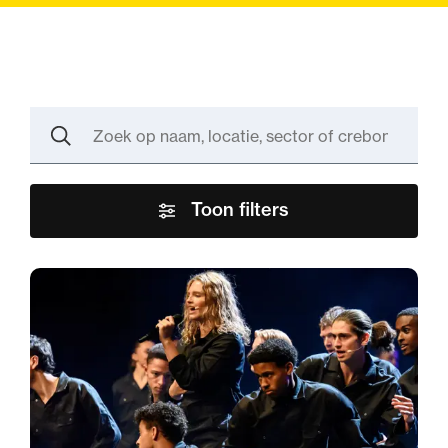
Zoek
op
naam,
Zoeken
locatie,
sector
of
crebonummer
Toon filters