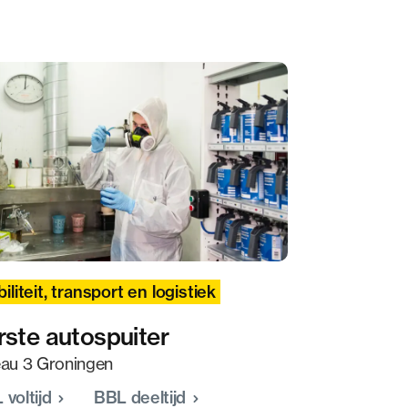
iliteit, transport en logistiek
rste autospuiter
eau 3 Groningen
 voltijd
BBL deeltijd