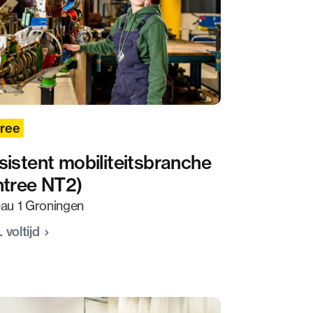
Sluit
dialog
r dat de
ree
sistent mobiliteitsbranche
ntree NT2)
informatie
eau 1 Groningen
 voltijd
ntieplatformen
 onze website.