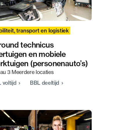
iliteit, transport en logistiek
lround technicus
ertuigen en mobiele
rktuigen (personenauto’s)
au 3 Meerdere locaties
 voltijd
BBL deeltijd