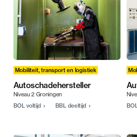
e accepteren
Alle cookies accepteren
Mobiliteit, transport en logistiek
Mob
Autoschadehersteller
Au
Niveau 2 Groningen
Niv
BOL voltijd
BBL deeltijd
BOL