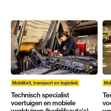
Mobiliteit, transport en logistiek
Mob
Technisch specialist
Te
voertuigen en mobiele
vo
werktuigen (bedrijfsauto’s)
we