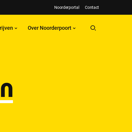
Noorderportal
Contact
rijven
Over Noorderpoort
en