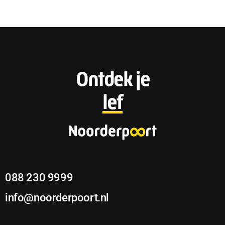
F
Ontdek je
o
lef
o
t
e
088 230 9999
r
info@noorderpoort.nl