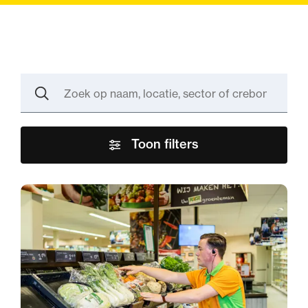
Zoek
op
Zoeken
naam,
locatie,
sector
of
crebonummer
Toon filters