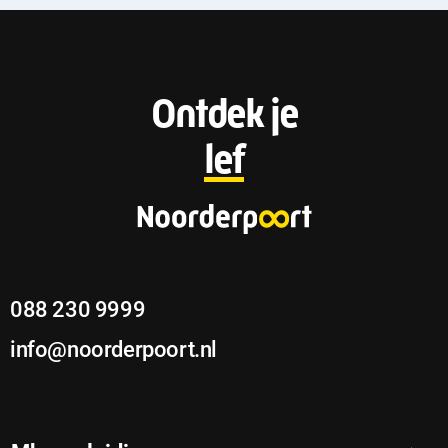
F
Ontdek je
o
lef
o
t
e
088 230 9999
r
info@noorderpoort.nl