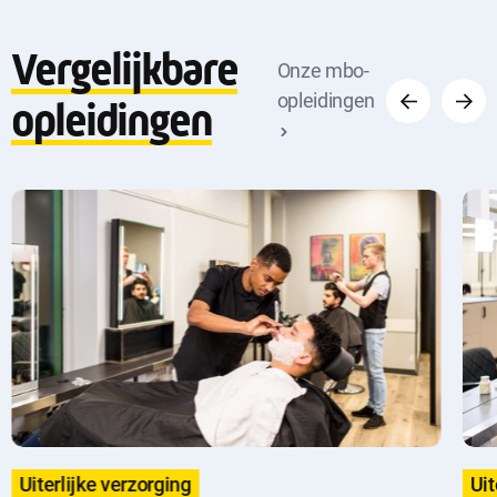
Vergelijkbare
Vorige
Volge
Onze mbo-
opleidingen
opleidingen
Uiterlijke verzorging
Uit