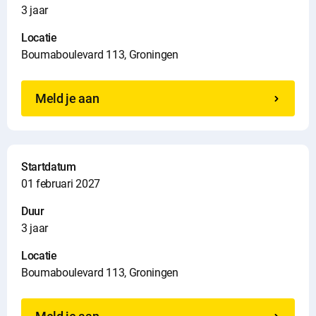
o
3 jaar
Locatie
Boumaboulevard 113, Groningen
Meld je aan
Startdatum
01 februari 2027
Duur
3 jaar
Locatie
Boumaboulevard 113, Groningen