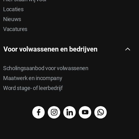
Locaties
Nieuws
Vacatures
Voor volwassenen en bedrijven
Scholingsaanbod voor volwassenen
Maatwerk en incompany
Word stage- of leerbedrijf
facebook
instagram
linkedin
YouTube
WhatsApp
Delen
Delen
via
Delen
op
Delen