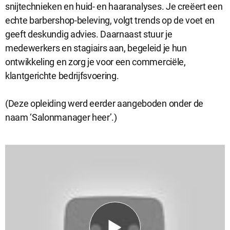
snijtechnieken en huid- en haaranalyses. Je creëert een
echte barbershop-beleving, volgt trends op de voet en
Analytische cookies
geeft deskundig advies. Daarnaast stuur je
Analytische cookies geven ons inzicht in hoe de website wordt
medewerkers en stagiairs aan, begeleid je hun
gebruikt. Op basis van deze informatie kunnen wij deze website
ontwikkeling en zorg je voor een commerciële,
gebruiksvriendelijker maken.
klantgerichte bedrijfsvoering.
(Deze opleiding werd eerder aangeboden onder de
Marketing cookies
naam ‘Salonmanager heer’.)
Marketing cookies worden gebruikt om relevante advertenties te
kunnen tonen op advertentieplatformen zoals Facebook en
Google. De cookies delen individuele gegevens over jouw
surfgedrag op onze website.
Selectie accepteren
Alle cookies accepteren