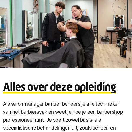
Sluit
Noodzakelijke cookies
dialog
Noodzakelijke cookies zijn noodzakelijk om de website te laten
Alles over deze opleiding
werken.
Als salonmanager barbier beheers je alle technieken
Functionele cookies
van het barbiersvak én weet je hoe je een barbershop
Functionele cookies hebben een functionele rol binnen de
professioneel runt. Je voert zowel basis- als
website. De cookies zorgen ervoor dat de website goed
specialistische behandelingen uit, zoals scheer- en
functioneert.