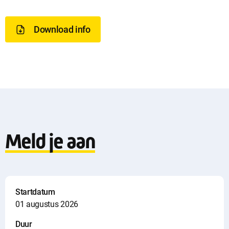
o
w
Download info
n
l
o
a
Meld je aan
d
i
n
Startdatum
01 augustus 2026
f
Duur