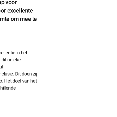
ap voor
or excellente
uimte om mee te
r dat de
llentie in het
informatie
 dit unieke
al-
lusie. Dit doen zij
o. Het doel van het
hillende
ntieplatformen
 onze website.