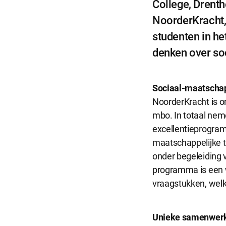
College, Drenth
NoorderKracht,
Functionel
studenten in h
Functionele co
denken over so
website goed 
Sociaal-maatschap
Analytisch
NoorderKracht is o
Analytische co
mbo. In totaal neme
kunnen wij dez
excellentieprogram
maatschappelijke t
onder begeleiding v
Marketing
programma is een w
Marketing coo
zoals Faceboo
vraagstukken, wel
Selecti
Unieke samenwer