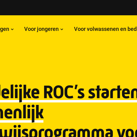
ngen
Voor jongeren
Voor volwassenen en bed
lijke ROC’s starte
enlijk
wijsprogramma vo