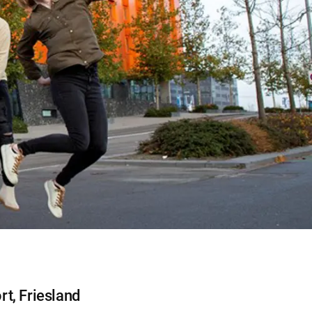
Sluit
t, Friesland
dialog