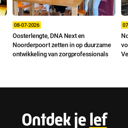
08-07-2026
07
Oosterlengte, DNA Next en
No
l
Noorderpoort zetten in op duurzame
vo
ontwikkeling van zorgprofessionals
Ve
F
Ontdek je
lef