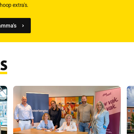
hoop extra's.
ramma's
s