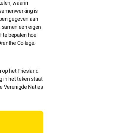
elen, waarin
 samenwerking is
bben gegeven aan
om samen een eigen
lf te bepalen hoe
 Drenthe College.
 op het Friesland
g in het teken staat
de Verenigde Naties