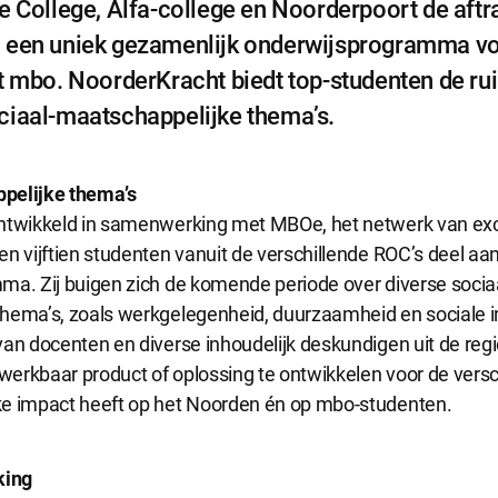
e College, Alfa-college en Noorderpoort de aftr
 een uniek gezamenlijk onderwijsprogramma vo
e cookies
et mbo. NoorderKracht biedt top-studenten de r
okies hebben een functionele rol binnen de website. De cookies zorgen ervoo
ciaal-maatschappelijke thema’s.
functioneert.
pelijke thema’s
e cookies
ntwikkeld in samenwerking met MBOe, het netwerk van exce
okies geven ons inzicht in hoe de website wordt gebruikt. Op basis van deze 
n vijftien studenten vanuit de verschillende ROC’s deel aan
e website gebruiksvriendelijker maken.
ma. Zij buigen zich de komende periode over diverse socia
hema’s, zoals werkgelegenheid, duurzaamheid en sociale inc
an docenten en diverse inhoudelijk deskundigen uit de regi
 cookies
erkbaar product of oplossing te ontwikkelen voor de versc
kies worden gebruikt om relevante advertenties te kunnen tonen op adverte
k en Google. De cookies delen individuele gegevens over jouw surfgedrag op
ke impact heeft op het Noorden én op mbo-studenten.
e accepteren
Alle cookies accepteren
king