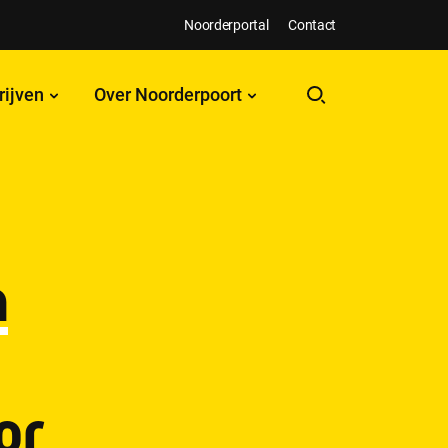
Noorderportal
Contact
rijven
Over Noorderpoort
n
or