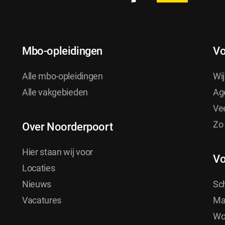
o
o
Mbo-opleidingen
Vo
t
Alle mbo-opleidingen
Wij
Alle vakgebieden
Ag
e
Ve
Zo
Over Noorderpoort
r
Hier staan wij voor
Vo
Locaties
Nieuws
Sc
Vacatures
Ma
Wor