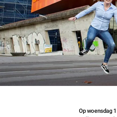
Noodzakel
Op woensdag 12 
Noodzakelijke 