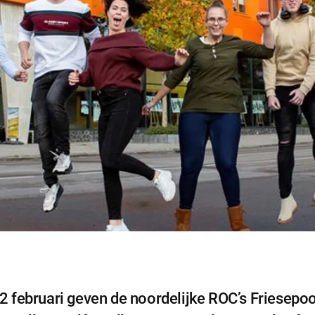
ijke cookies
februari geven de noordelijke ROC’s Friesepoor
cookies zijn noodzakelijk om de website te laten werken.