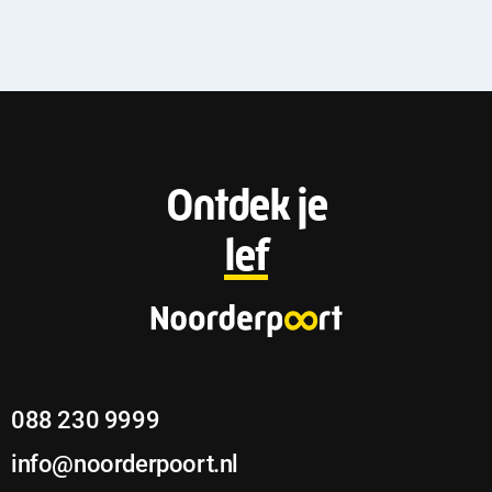
F
Ontdek je
o
lef
o
t
e
088 230 9999
r
info@noorderpoort.nl