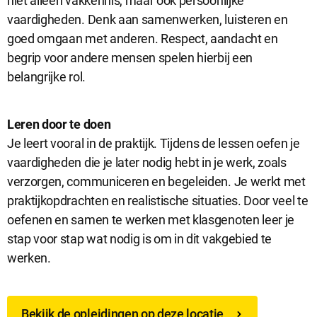
niet alleen vakkennis, maar ook persoonlijke
vaardigheden. Denk aan samenwerken, luisteren en
goed omgaan met anderen. Respect, aandacht en
begrip voor andere mensen spelen hierbij een
belangrijke rol.
Leren door te doen
Je leert vooral in de praktijk. Tijdens de lessen oefen je
vaardigheden die je later nodig hebt in je werk, zoals
Sluit
Noodzakelijke cookies
verzorgen, communiceren en begeleiden. Je werkt met
dialog
Noodzakelijke cookies zijn noodzakelijk om de website te laten
praktijkopdrachten en realistische situaties. Door veel te
werken.
oefenen en samen te werken met klasgenoten leer je
stap voor stap wat nodig is om in dit vakgebied te
werken.
Functionele cookies
Functionele cookies hebben een functionele rol binnen de
website. De cookies zorgen ervoor dat de website goed
functioneert.
Bekijk de opleidingen op deze locatie