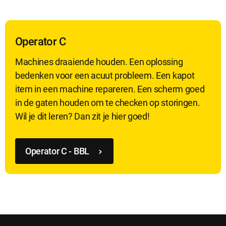
Analytische cookies
Operator C
Analytische cookies geven ons inzicht in hoe de website wordt
gebruikt. Op basis van deze informatie kunnen wij deze website
Machines draaiende houden. Een oplossing
gebruiksvriendelijker maken.
bedenken voor een acuut probleem. Een kapot
item in een machine repareren. Een scherm goed
in de gaten houden om te checken op storingen.
Marketing cookies
Wil je dit leren? Dan zit je hier goed!
Marketing cookies worden gebruikt om relevante advertenties te
kunnen tonen op advertentieplatformen zoals Facebook en
Google. De cookies delen individuele gegevens over jouw
surfgedrag op onze website.
Operator C - BBL
Selectie accepteren
Alle cookies accepteren