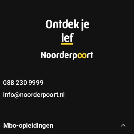
F
Ontdek je
o
lef
o
t
e
088 230 9999
r
info@noorderpoort.nl
Mbo-opleidingen