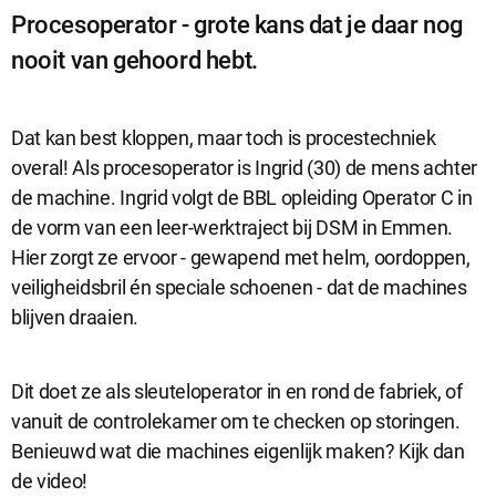
Procesoperator - grote kans dat je daar nog
nooit van gehoord hebt.
Dat kan best kloppen, maar toch is procestechniek
overal! Als procesoperator is Ingrid (30) de mens achter
de machine. Ingrid volgt de BBL opleiding Operator C in
de vorm van een leer-werktraject bij DSM in Emmen.
Hier zorgt ze ervoor - gewapend met helm, oordoppen,
Sluit
Noodzakelijke cookies
veiligheidsbril én speciale schoenen - dat de machines
dialog
Noodzakelijke cookies zijn noodzakelijk om de website te laten
blijven draaien.
werken.
Dit doet ze als sleuteloperator in en rond de fabriek, of
Functionele cookies
vanuit de controlekamer om te checken op storingen.
Functionele cookies hebben een functionele rol binnen de
Benieuwd wat die machines eigenlijk maken? Kijk dan
website. De cookies zorgen ervoor dat de website goed
de video!
functioneert.