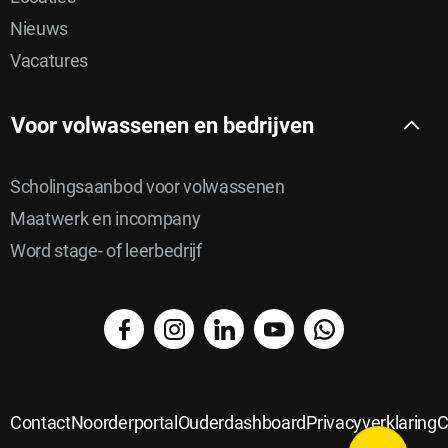
Nieuws
Vacatures
Voor volwassenen en bedrijven
Scholingsaanbod voor volwassenen
Maatwerk en incompany
Word stage- of leerbedrijf
facebook
instagram
linkedin
YouTube
WhatsApp
Delen
Delen
via
Delen
op
Delen
email
op
Contact
Noorderportal
Ouderdashboard
Privacyverklaring
C
Delen
Twitter
op