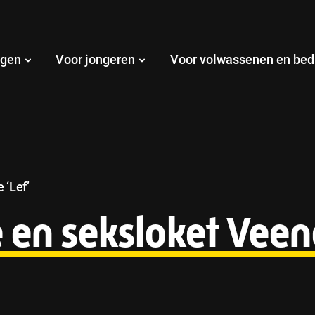
ngen
Voor jongeren
Voor volwassenen en bed
 ‘Lef’
e en seksloket Vee