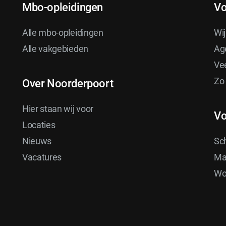
o
Mbo-opleidingen
Vo
t
Alle mbo-opleidingen
Wij
Alle vakgebieden
Ag
e
Ve
Zo
Over Noorderpoort
r
Hier staan wij voor
Vo
Locaties
Nieuws
Sc
Vacatures
Ma
Wor