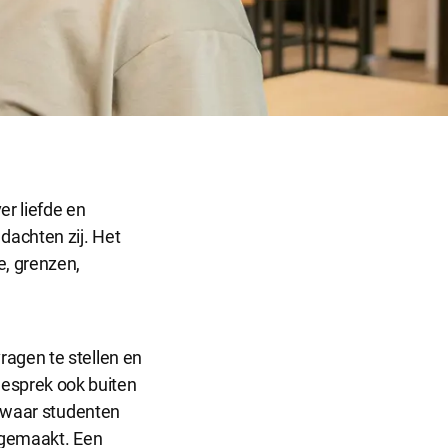
er liefde en
dachten zij. Het
Sluit
e, grenzen,
dialog
ragen te stellen en
esprek ook buiten
r dat de
s waar studenten
r gemaakt. Een