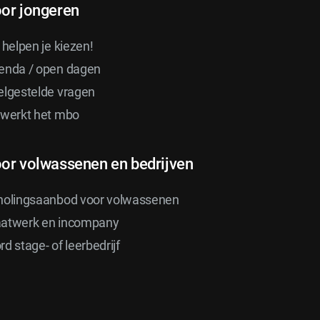
or jongeren
 helpen je kiezen!
enda / open dagen
elgestelde vragen
 werkt het mbo
or volwassenen en bedrijven
holingsaanbod voor volwassenen
atwerk en incompany
d stage- of leerbedrijf
Delen
Delen
via
Delen