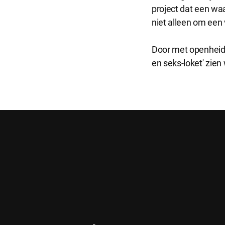
project dat een wa
Analytisch
niet alleen om een 
Analytische co
kunnen wij dez
Door met openheid,
en seks-loket' zien 
Marketing
Marketing coo
zoals Faceboo
Selecti