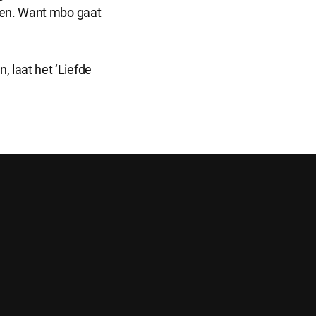
nten. Want mbo gaat
informatie
 laat het ‘Liefde
ntieplatformen
 onze website.