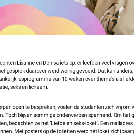
enten Lisanne en Denisa iets op: er leefden veel vragen ov
het gesprek daarover werd weinig gevoerd. Dat kan anders, 
gankelijk lesprogramma van 10 weken over thema’s als liefd
ijke cookies
atie, seks en lichaam.
cookies zijn noodzakelijk om de website te laten werken.
pen open te bespreken, voelen de studenten zich vrij om v
e cookies
en. Toch blijven sommige onderwerpen spannend. Om het g
okies hebben een functionele rol binnen de website. De cookies zorgen ervoo
tten, bedachten ze het ‘Liefde en seks-loket’. Een mailadre
functioneert.
unnen. Met posters op de toiletten werd het loket zichtbaa