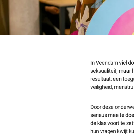
In Veendam viel doc
seksualiteit, maar 
resultaat: een toe
Noodzakel
veiligheid, menstru
Noodzakelijke 
Door deze onderwer
Functionel
serieus mee te do
Functionele co
de klas voort te ze
website goed 
hun vragen kwijt k