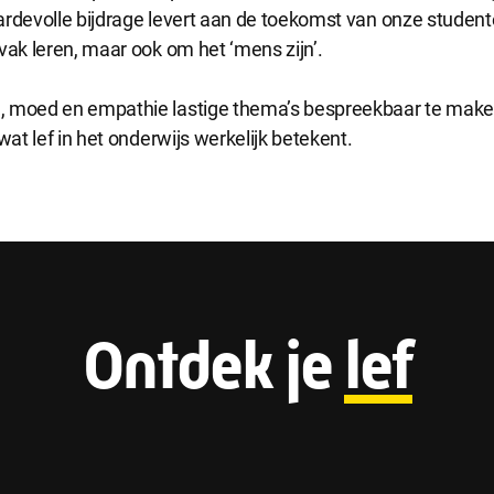
ardevolle bijdrage levert aan de toekomst van onze stude
e cookies
vak leren, maar ook om het ‘mens zijn’.
okies geven ons inzicht in hoe de website wordt gebruikt. Op basis van deze 
e website gebruiksvriendelijker maken.
 moed en empathie lastige thema’s bespreekbaar te maken,
wat lef in het onderwijs werkelijk betekent.
 cookies
kies worden gebruikt om relevante advertenties te kunnen tonen op adverte
k en Google. De cookies delen individuele gegevens over jouw surfgedrag op
e accepteren
Alle cookies accepteren
F
Ontdek je
lef
o