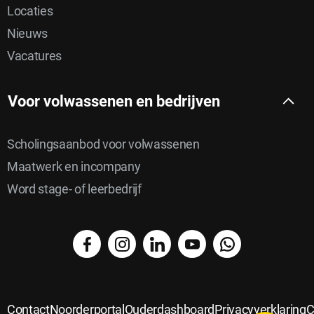
Locaties
Nieuws
Vacatures
Voor volwassenen en bedrijven
Scholingsaanbod voor volwassenen
Maatwerk en incompany
Word stage- of leerbedrijf
facebook
instagram
linkedin
YouTube
WhatsApp
Delen
Delen
via
Delen
op
Delen
email
op
Contact
Noorderportal
Ouderdashboard
Privacyverklaring
C
Delen