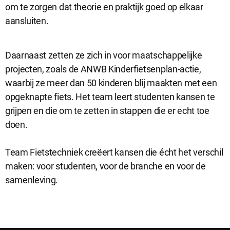
om te zorgen dat theorie en praktijk goed op elkaar
aansluiten.
Daarnaast zetten ze zich in voor maatschappelijke
projecten, zoals de ANWB Kinderfietsenplan-actie,
waarbij ze meer dan 50 kinderen blij maakten met een
opgeknapte fiets. Het team leert studenten kansen te
grijpen en die om te zetten in stappen die er echt toe
Sluit
doen.
Noodzakelijke cookies
dialog
Noodzakelijke cookies zijn noodzakelijk om de website te laten
werken.
Team Fietstechniek creëert kansen die écht het verschil
maken: voor studenten, voor de branche en voor de
samenleving.
Functionele cookies
Functionele cookies hebben een functionele rol binnen de
website. De cookies zorgen ervoor dat de website goed
functioneert.