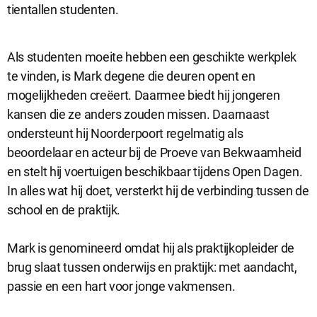
tientallen studenten.
Als studenten moeite hebben een geschikte werkplek
te vinden, is Mark degene die deuren opent en
mogelijkheden creëert. Daarmee biedt hij jongeren
kansen die ze anders zouden missen. Daarnaast
ondersteunt hij Noorderpoort regelmatig als
beoordelaar en acteur bij de Proeve van Bekwaamheid
Sluit
en stelt hij voertuigen beschikbaar tijdens Open Dagen.
Noodzakelijke cookies
dialog
Noodzakelijke cookies zijn noodzakelijk om de website te laten
In alles wat hij doet, versterkt hij de verbinding tussen de
werken.
school en de praktijk.
Mark is genomineerd omdat hij als praktijkopleider de
Functionele cookies
brug slaat tussen onderwijs en praktijk: met aandacht,
Functionele cookies hebben een functionele rol binnen de
passie en een hart voor jonge vakmensen.
website. De cookies zorgen ervoor dat de website goed
functioneert.