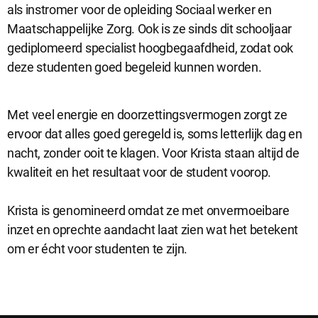
als instromer voor de opleiding Sociaal werker en
Maatschappelijke Zorg. Ook is ze sinds dit schooljaar
gediplomeerd specialist hoogbegaafdheid, zodat ook
deze studenten goed begeleid kunnen worden.
Met veel energie en doorzettingsvermogen zorgt ze
ervoor dat alles goed geregeld is, soms letterlijk dag en
nacht, zonder ooit te klagen. Voor Krista staan altijd de
Sluit
kwaliteit en het resultaat voor de student voorop.
Noodzakelijke cookies
dialog
Noodzakelijke cookies zijn noodzakelijk om de website te laten
werken.
Krista is genomineerd omdat ze met onvermoeibare
inzet en oprechte aandacht laat zien wat het betekent
om er écht voor studenten te zijn.
Functionele cookies
Functionele cookies hebben een functionele rol binnen de
website. De cookies zorgen ervoor dat de website goed
functioneert.