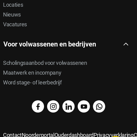
Locaties
Nieuws
Vacatures
Voor volwassenen en bedrijven
Scholingsaanbod voor volwassenen
Maatwerk en incompany
Word stage- of leerbedrijf
facebook
instagram
linkedin
YouTube
WhatsApp
Delen
Delen
via
Delen
op
Delen
email
op
Contact
Noorderportal
Ouderdashboard
Privacyverklaring
C
Delen