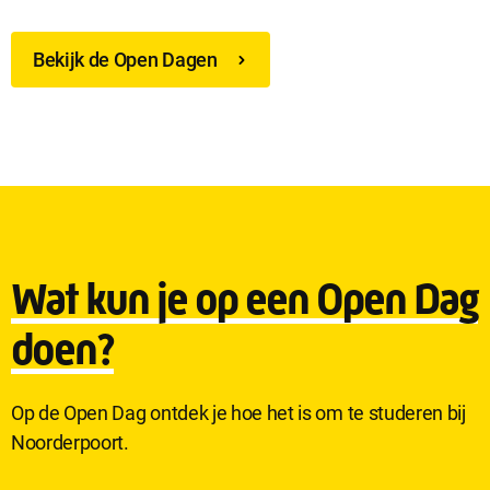
Bekijk de Open Dagen
Sluit
Noodzakelijke cookies
Wat kun je op een Open Dag
dialog
Noodzakelijke cookies zijn noodzakelijk om de website te laten
werken.
doen?
Functionele cookies
Op de Open Dag ontdek je hoe het is om te studeren bij
Functionele cookies hebben een functionele rol binnen de
Noorderpoort.
website. De cookies zorgen ervoor dat de website goed
functioneert.