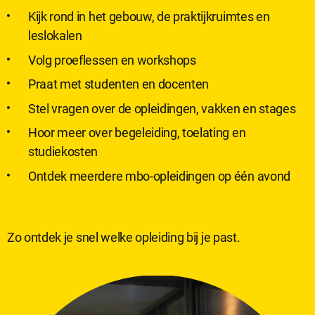
Kijk rond in het gebouw, de praktijkruimtes en
leslokalen
Analytische cookies
Volg proeflessen en workshops
Analytische cookies geven ons inzicht in hoe de website wordt
gebruikt. Op basis van deze informatie kunnen wij deze website
Praat met studenten en docenten
gebruiksvriendelijker maken.
Stel vragen over de opleidingen, vakken en stages
Hoor meer over begeleiding, toelating en
Marketing cookies
studiekosten
Marketing cookies worden gebruikt om relevante advertenties te
Ontdek meerdere mbo-opleidingen op één avond
kunnen tonen op advertentieplatformen zoals Facebook en
Google. De cookies delen individuele gegevens over jouw
surfgedrag op onze website.
Zo ontdek je snel welke opleiding bij je past.
Selectie accepteren
Alle cookies accepteren