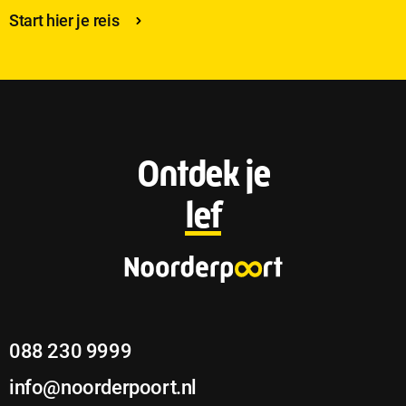
Start hier je reis
F
Ontdek je
o
lef
o
t
e
088 230 9999
r
info@noorderpoort.nl