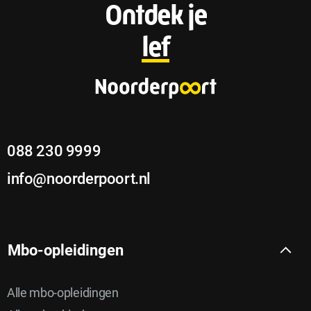
F
Ontdek je
o
lef
o
t
e
088 230 9999
r
info@noorderpoort.nl
Mbo-opleidingen
Alle mbo-opleidingen