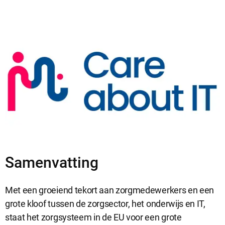
Sluit
Noodzakelijke cookies
dialog
Noodzakelijke cookies zijn noodzakelijk om de website te laten
werken.
Samenvatting
Functionele cookies
Met een groeiend tekort aan zorgmedewerkers en een
Functionele cookies hebben een functionele rol binnen de
grote kloof tussen de zorgsector, het onderwijs en IT,
website. De cookies zorgen ervoor dat de website goed
staat het zorgsysteem in de EU voor een grote
functioneert.