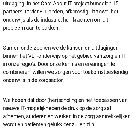
uitdaging. In het Care About IT-project bundelen 15
partners uit vier EU-landen, afkomstig uit zowel het
Analytische cookies
onderwijs als de industrie, hun krachten om dit
Analytische cookies geven ons inzicht in hoe de website wordt
probleem aan te pakken.
gebruikt. Op basis van deze informatie kunnen wij deze website
gebruiksvriendelijker maken.
Samen onderzoeken we de kansen en uitdagingen
binnen het VET-onderwijs op het gebied van zorg en IT
Marketing cookies
in onze regio’s. Door onze kennis en ervaringen te
Marketing cookies worden gebruikt om relevante advertenties te
combineren, willen we zorgen voor toekomstbestendig
kunnen tonen op advertentieplatformen zoals Facebook en
onderwijs in de zorgsector.
Google. De cookies delen individuele gegevens over jouw
surfgedrag op onze website.
We hopen dat door (her)scholing en het toepassen van
Selectie accepteren
nieuwe IT-mogelijkheden de druk op de zorg zal
afnemen, studeren en werken in de zorg aantrekkelijker
Alle cookies accepteren
wordt en patiënten gelukkiger zullen zijn.