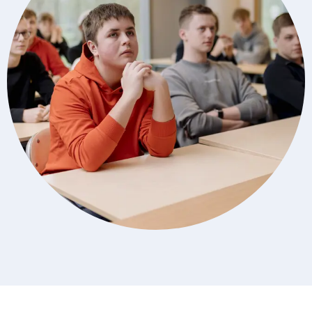
Analytische cookies
Analytische cookies geven ons inzicht in hoe de website wordt
gebruikt. Op basis van deze informatie kunnen wij deze website
gebruiksvriendelijker maken.
Marketing cookies
Marketing cookies worden gebruikt om relevante advertenties te
kunnen tonen op advertentieplatformen zoals Facebook en
Google. De cookies delen individuele gegevens over jouw
surfgedrag op onze website.
Selectie accepteren
Alle cookies accepteren