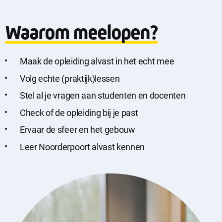
Waarom meelopen?
Maak de opleiding alvast in het echt mee
Volg echte (praktijk)lessen
Stel al je vragen aan studenten en docenten
Check of de opleiding bij je past
Sluit
Noodzakelijke cookies
Ervaar de sfeer en het gebouw
dialog
Noodzakelijke cookies zijn noodzakelijk om de website te laten
werken.
Leer Noorderpoort alvast kennen
Functionele cookies
Functionele cookies hebben een functionele rol binnen de
website. De cookies zorgen ervoor dat de website goed
functioneert.