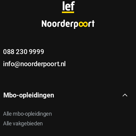
o
lef
o
t
e
088 230 9999
r
info@noorderpoort.nl
Mbo-opleidingen
Alle mbo-opleidingen
Alle vakgebieden