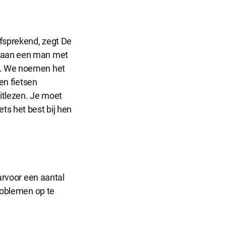
lfsprekend, zegt De
n aan een man met
rt. We noemen het
een fietsen
itlezen. Je moet
ts het best bij hen
aarvoor een aantal
problemen op te