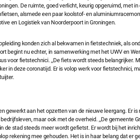
oningen. De ruimte, goed verlicht, keurig opgeruimd, met i
ijke cookies
nfietsen, alsmede een paar koolstof- en aluminiumracemons
cookies zijn noodzakelijk om de website te laten werken.
tive en Logistiek van Noorderpoort in Groningen.
e cookies
 opleiding konden zich al bekwamen in fietstechniek, als o
okies hebben een functionele rol binnen de website. De cookies zorgen ervoo
rt begint nu echter, in samenwerking met het UWV en Werk
functioneert.
s voor fietstechnici. ,,De fiets wordt steeds belangrijker.
r in deze coronatijd. Er is volop werk voor fietstechnici, maa
uijter.
e cookies
okies geven ons inzicht in hoe de website wordt gebruikt. Op basis van deze 
e website gebruiksvriendelijker maken.
en gewerkt aan het opzetten van de nieuwe leergang. Er is n
 cookies
bedrijfsleven, maar ook met de overheid. ,,De gemeente G
kies worden gebruikt om relevante advertenties te kunnen tonen op adverte
 in de stad steeds meer wordt gefietst. Er wordt bij het inric
k en Google. De cookies delen individuele gegevens over jouw surfgedrag op
lop rekening mee gehouden. Het is in haar belang dat er 