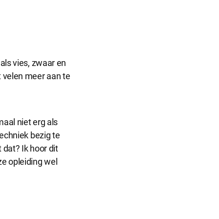
als vies, zwaar en
t velen meer aan te
maal niet erg als
techniek bezig te
dat? Ik hoor dit
ze opleiding wel