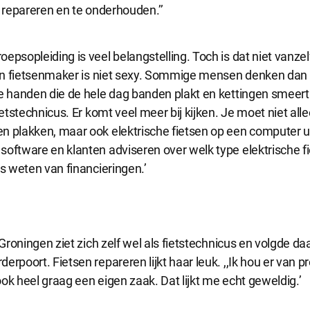
e repareren en te onderhouden.’’
e accepteren
Alle cookies accepteren
epsopleiding is veel belangstelling. Toch is dat niet vanze
 van fietsenmaker is niet sexy. Sommige mensen denken da
ze handen die de hele dag banden plakt en kettingen smee
ietstechnicus. Er komt veel meer bij kijken. Je moet niet all
n plakken, maar ook elektrische fietsen op een computer u
oftware en klanten adviseren over welk type elektrische fie
ts weten van financieringen.’
t Groningen ziet zich zelf wel als fietstechnicus en volgde d
erpoort. Fietsen repareren lijkt haar leuk. ,,Ik hou er van 
 ook heel graag een eigen zaak. Dat lijkt me echt geweldig.’