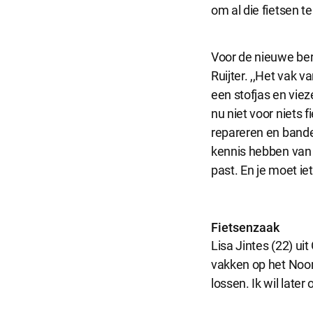
om al die fietsen t
Selecti
Voor de nieuwe bero
Ruijter. ,,Het vak
een stofjas en vie
nu niet voor niets f
repareren en bande
kennis hebben van s
past. En je moet ie
Fietsenzaak
Lisa Jintes (22) ui
vakken op het Noord
lossen. Ik wil later