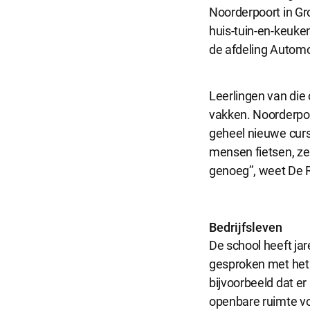
Noorderpoort in Gr
Noodzakel
huis-tuin-en-keuke
Noodzakelijke 
de afdeling Automo
Functionel
Leerlingen van die
Functionele co
vakken. Noorderpoo
website goed 
geheel nieuwe cursu
mensen fietsen, zeke
genoeg’’, weet De R
Analytisch
Analytische co
kunnen wij dez
Bedrijfsleven
De school heeft jar
Marketing
gesproken met het 
Marketing coo
bijvoorbeeld dat er
zoals Faceboo
openbare ruimte vo