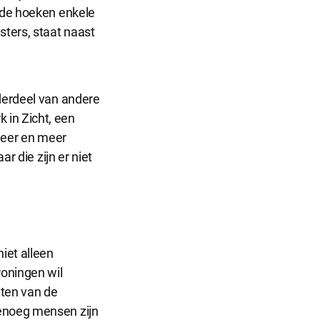
n de hoeken enkele
Sluit
ters, staat naast
dialog
nderdeel van andere
r dat de
 in Zicht, een
 Meer en meer
r die zijn er niet
informatie
iet alleen
roningen wil
ntieplatformen
hten van de
 onze website.
genoeg mensen zijn