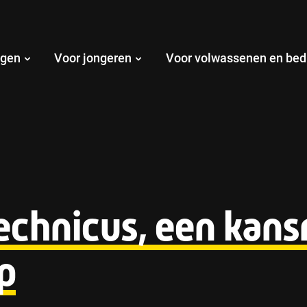
ngen
Voor jongeren
Voor volwassenen en bed
echnicus, een kansr
p