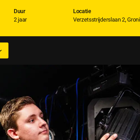
Duur
Locatie
2 jaar
Verzetsstrijderslaan 2, Gro