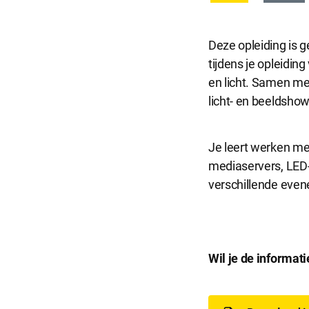
Deze opleiding is g
tijdens je opleidin
en licht. Samen me
licht- en beeldshow
Je leert werken met
mediaservers, LED-w
verschillende even
D
Wil je de informat