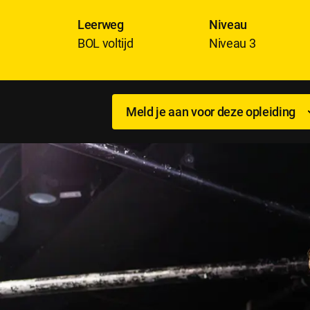
Leerweg
Niveau
BOL voltijd
Niveau 3
Meld je aan voor deze opleiding