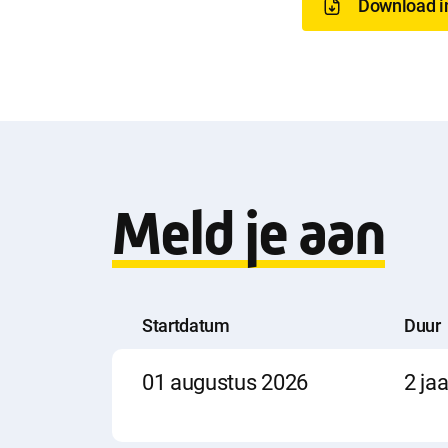
o
Download i
w
n
l
Meld je aan
o
a
Startdatum
Duur
Startdatum
Duur
Locatie
01 augustus 2026
2 jaa
d