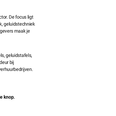
tor. De focus ligt
k, geluidstechniek
mgevers maak je
s, geluidstafels,
deur bij
verhuurbedrijven.
de knop.