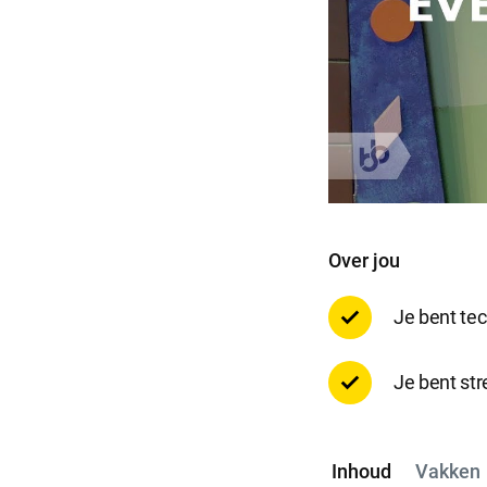
Selecti
Over jou
Je bent tec
Je bent st
Inhoud
Vakken