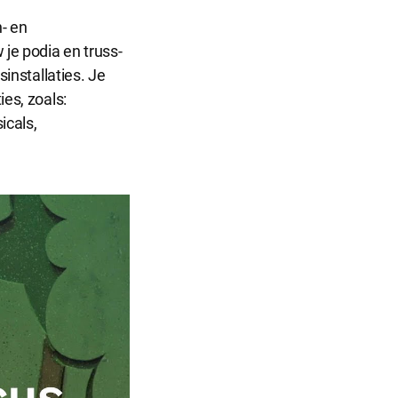
Sluit
- en
dialog
je podia en truss-
sinstallaties. Je
ies, zoals:
icals,
r dat de
informatie
ntieplatformen
 onze website.