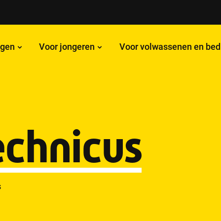
ngen
Voor jongeren
Voor volwassenen en bed
chnicus
s