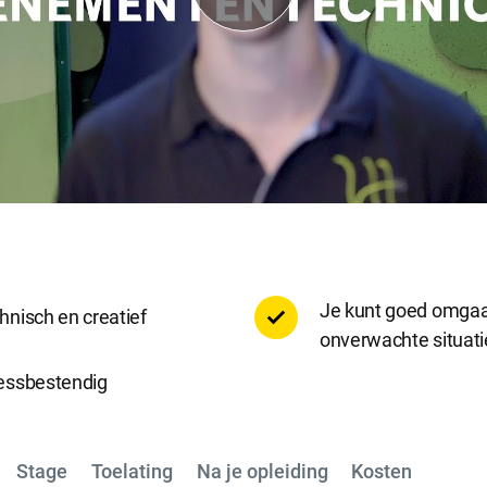
e accepteren
Alle cookies accepteren
Je kunt goed omga
hnisch en creatief
onverwachte situati
ressbestendig
Stage
Toelating
Na je opleiding
Kosten