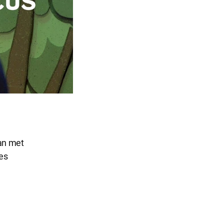
an met
es