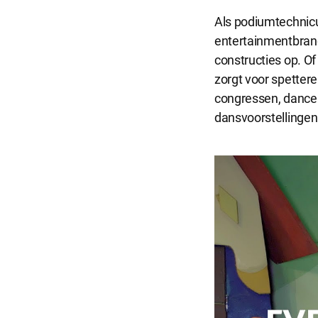
Noodzakel
Als podiumtechnicu
Noodzakelijke 
entertainmentbranc
constructies op. Of 
zorgt voor spettere
Functionel
congressen, dance e
Functionele co
dansvoorstellingen
website goed 
Analytisch
Analytische co
kunnen wij dez
Marketing
Marketing coo
zoals Faceboo