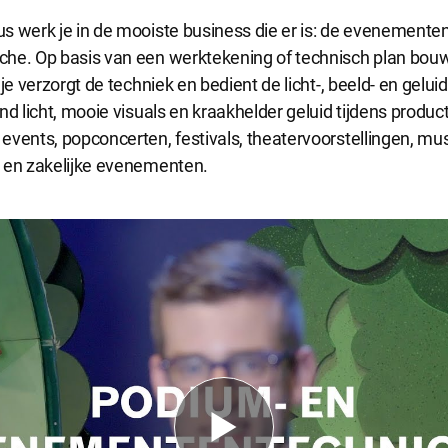
ijke cookies
s werk je in de mooiste business die er is: de evenementen
cookies zijn noodzakelijk om de website te laten werken.
he. Op basis van een werktekening of technisch plan bouw 
je verzorgt de techniek en bedient de licht-, beeld- en geluid
nd licht, mooie visuals en kraakhelder geluid tijdens product
e cookies
vents, popconcerten, festivals, theatervoorstellingen, mus
okies hebben een functionele rol binnen de website. De cookies zorgen ervoo
 en zakelijke evenementen.
functioneert.
e cookies
okies geven ons inzicht in hoe de website wordt gebruikt. Op basis van deze 
e website gebruiksvriendelijker maken.
 cookies
kies worden gebruikt om relevante advertenties te kunnen tonen op adverte
k en Google. De cookies delen individuele gegevens over jouw surfgedrag op